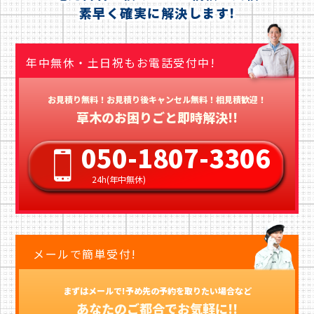
素早く確実に解決します!
年中無休・土日祝もお電話受付中!
お見積り無料！お見積り後キャンセル無料！相見積歓迎！
草木のお困りごと即時解決!!
050-1807-3306
24h(年中無休)
メールで簡単受付!
まずはメールで!予め先の予約を取りたい場合など
あなたのご都合でお気軽に!!