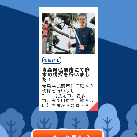
域密着で伐採・抜根・剪
域密着で伐採・抜根・剪
定・草刈りなどのお庭の
定・草刈りなどのお庭の
こと、造園・
こと、造園・
伐採伐根
青森県弘前市にて庭
木の伐採を行いまし
た！
青森県弘前市にて庭木の
伐採を行いまし
た！ 【弘前市、青森
市、五所川原市、鯵ヶ沢
町】屋根からの雪下ろ
し・除雪・排雪などの作
業もお任せください！地
域密着で伐採・抜根・剪
定・草刈りなどのお庭の
こと、造園・