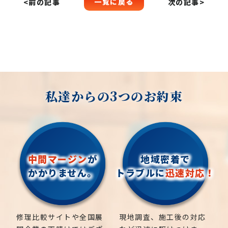
一覧に戻る
<前の記事
次の記事>
私達からの3つのお約束
中間マージン
が
地域密着で
かかりません。
トラブルに
迅速対応！
修理比較サイトや全国展
現地調査、施工後の対応