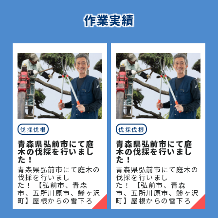
作業実績
伐採伐根
伐採伐根
青森県弘前市にて庭
青森県弘前市にて庭
木の伐採を行いまし
木の伐採を行いまし
た！
た！
青森県弘前市にて庭木の
青森県弘前市にて庭木の
伐採を行いまし
伐採を行いまし
た！ 【弘前市、青森
た！ 【弘前市、青森
市、五所川原市、鯵ヶ沢
市、五所川原市、鯵ヶ沢
町】屋根からの雪下ろ
町】屋根からの雪下ろ
し・除雪・排雪などの作
し・除雪・排雪などの作
業もお任せください！地
業もお任せください！地