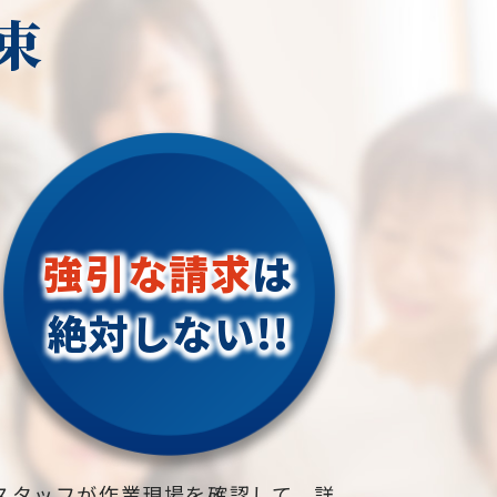
束
強引な請求
は
絶対しない!!
スタッフが作業現場を確認して、詳