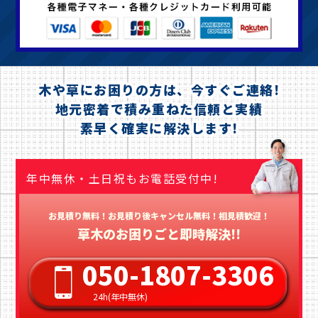
木や草にお困りの方は、今すぐご連絡!
地元密着で積み重ねた信頼と実績
素早く確実に解決します!
年中無休・土日祝もお電話受付中!
お見積り無料！お見積り後キャンセル無料！相見積歓迎！
草木のお困りごと即時解決!!
050-1807-3306
24h(年中無休)