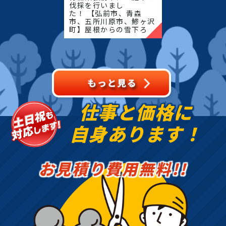
伐採を行いまし
た！ 【弘前市、青森
市、五所川原市、鯵ヶ沢
町】屋根からの雪下ろ
し・除雪・排雪などの作
業もお任せください！地
域密着で伐採・抜根・剪
定・草刈りなどのお庭の
こと、造園・
仕事と価格に
自身あります！
お見積り費用無料!!