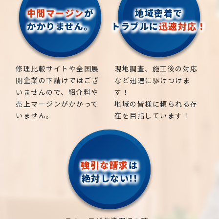
中間マージン
が
地域密着で
かかりません。
トラブルに
迅速対応！
修理比較サイトや全国展
現地調査、施工後の対応
開企業の下請けではござ
など迅速に駆けつけま
いませんので、紹介料や
す！
売上マージンがかかって
地域の皆様に頼られる存
いません。
在を目指しています！
強引な請求
は
絶対しない!!