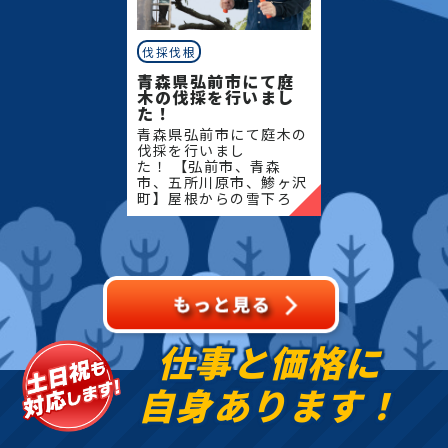
伐採伐根
青森県弘前市にて庭
木の伐採を行いまし
た！
青森県弘前市にて庭木の
伐採を行いまし
た！ 【弘前市、青森
市、五所川原市、鯵ヶ沢
町】屋根からの雪下ろ
し・除雪・排雪などの作
業もお任せください！地
域密着で伐採・抜根・剪
定・草刈りなどのお庭の
こと、造園・
仕事と価格に
自身あります！