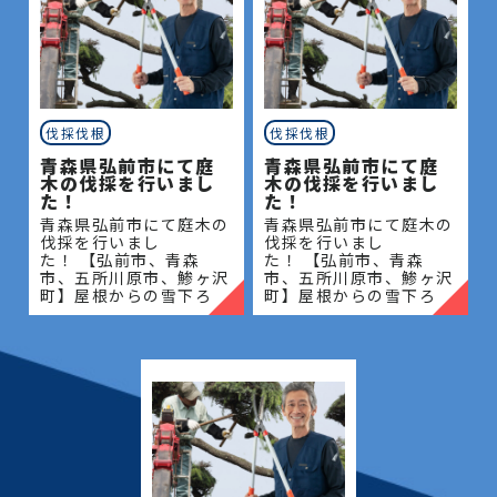
伐採伐根
伐採伐根
青森県弘前市にて庭
青森県弘前市にて庭
木の伐採を行いまし
木の伐採を行いまし
た！
た！
青森県弘前市にて庭木の
青森県弘前市にて庭木の
伐採を行いまし
伐採を行いまし
た！ 【弘前市、青森
た！ 【弘前市、青森
市、五所川原市、鯵ヶ沢
市、五所川原市、鯵ヶ沢
町】屋根からの雪下ろ
町】屋根からの雪下ろ
し・除雪・排雪などの作
し・除雪・排雪などの作
業もお任せください！地
業もお任せください！地
域密着で伐採・抜根・剪
域密着で伐採・抜根・剪
定・草刈りなどのお庭の
定・草刈りなどのお庭の
こと、造園・
こと、造園・