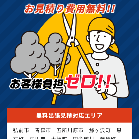
お見積り費用無料!!
無料出張見積対応エリア
弘前市 青森市 五所川原市 鯵ヶ沢町 黒
石町 平川市 大鰐町 田舎館村 藤崎町