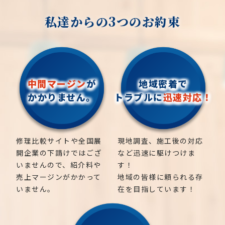
私達からの3つのお約束
中間マージン
が
地域密着で
かかりません。
トラブルに
迅速対応！
修理比較サイトや全国展
現地調査、施工後の対応
開企業の下請けではござ
など迅速に駆けつけま
いませんので、紹介料や
す！
売上マージンがかかって
地域の皆様に頼られる存
いません。
在を目指しています！