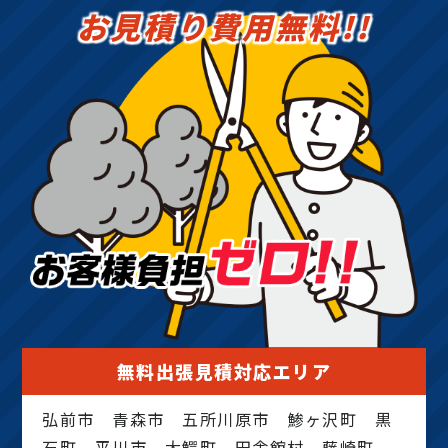
お見積り費用無料!!
無料出張見積対応エリア
弘前市 青森市 五所川原市 鯵ヶ沢町 黒
石町 平川市 大鰐町 田舎館村 藤崎町