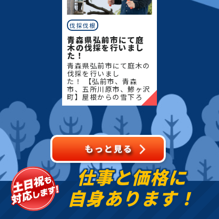
伐採伐根
青森県弘前市にて庭
木の伐採を行いまし
た！
青森県弘前市にて庭木の
伐採を行いまし
た！ 【弘前市、青森
市、五所川原市、鯵ヶ沢
町】屋根からの雪下ろ
し・除雪・排雪などの作
業もお任せください！地
域密着で伐採・抜根・剪
定・草刈りなどのお庭の
こと、造園・
仕事と価格に
自身あります！