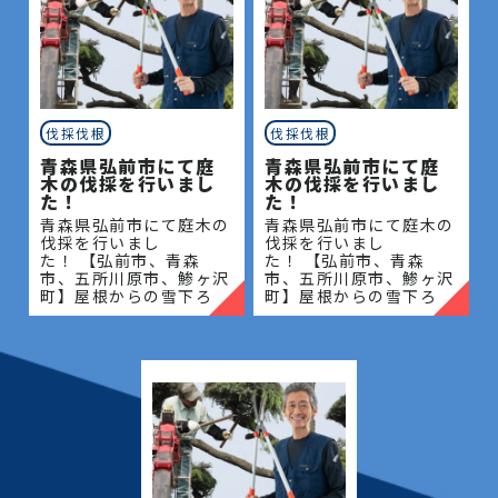
伐採伐根
伐採伐根
青森県弘前市にて庭
青森県弘前市にて庭
木の伐採を行いまし
木の伐採を行いまし
た！
た！
青森県弘前市にて庭木の
青森県弘前市にて庭木の
伐採を行いまし
伐採を行いまし
た！ 【弘前市、青森
た！ 【弘前市、青森
市、五所川原市、鯵ヶ沢
市、五所川原市、鯵ヶ沢
町】屋根からの雪下ろ
町】屋根からの雪下ろ
し・除雪・排雪などの作
し・除雪・排雪などの作
業もお任せください！地
業もお任せください！地
域密着で伐採・抜根・剪
域密着で伐採・抜根・剪
定・草刈りなどのお庭の
定・草刈りなどのお庭の
こと、造園・
こと、造園・