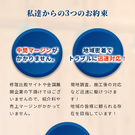
私達からの3つのお約束
中間マージン
が
地域密着で
かかりません。
トラブルに
迅速対応！
修理比較サイトや全国展
現地調査、施工後の対応
開企業の下請けではござ
など迅速に駆けつけま
いませんので、紹介料や
す！
売上マージンがかかって
地域の皆様に頼られる存
いません。
在を目指しています！