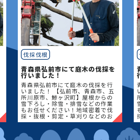
伐採伐根
青森県弘前市にて庭木の伐採を
行いました！
青森県弘前市にて庭木の伐採を行
いました！ 【弘前市、青森市、五
所川原市、鯵ヶ沢町】屋根からの
雪下ろし・除雪・排雪などの作業
もお任せください！地域密着で伐
採・抜根・剪定・草刈りなどのお
庭のこと、造園・