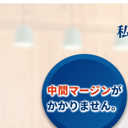
中間マージン
が
かかりません。