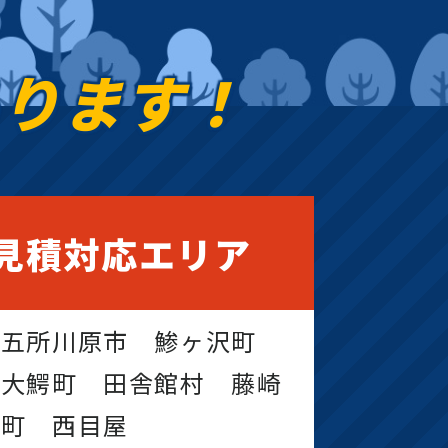
あります！
見積対応エリア
 五所川原市 鯵ヶ沢町
 大鰐町 田舎館村 藤崎
田町 西目屋