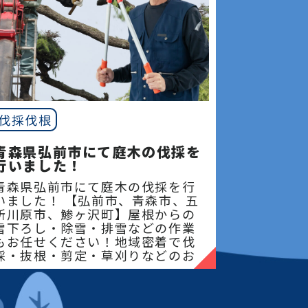
伐採伐根
青森県弘前市にて庭木の伐採を
行いました！
青森県弘前市にて庭木の伐採を行
いました！ 【弘前市、青森市、五
所川原市、鯵ヶ沢町】屋根からの
雪下ろし・除雪・排雪などの作業
もお任せください！地域密着で伐
採・抜根・剪定・草刈りなどのお
庭のこと、造園・