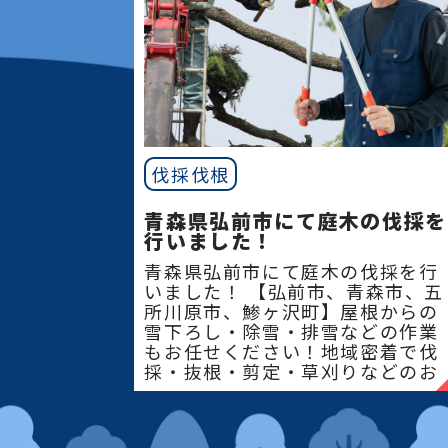
伐採伐根
青森県弘前市にて庭木の伐採を
行いました！
青森県弘前市にて庭木の伐採を行
いました！ 【弘前市、青森市、五
所川原市、鯵ヶ沢町】屋根からの
雪下ろし・除雪・排雪などの作業
もお任せください！地域密着で伐
採・抜根・剪定・草刈りなどのお
庭のこと、造園・