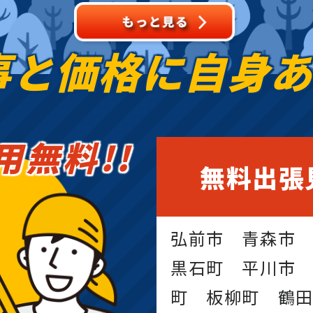
事と価格に
自身
用無料!!
無料出張
弘前市 青森市
黒石町 平川市
町 板柳町 鶴