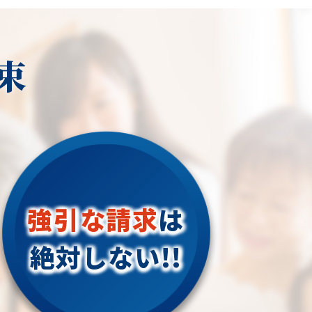
束
強引な請求
は
絶対しない!!