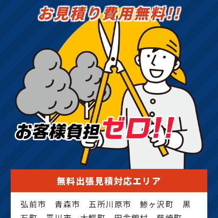
お見積り費用無料!!
無料出張見積対応エリア
弘前市 青森市 五所川原市 鯵ヶ沢町 黒
石町 平川市 大鰐町 田舎館村 藤崎町