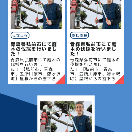
伐採伐根
伐採伐根
青森県弘前市にて庭
青森県弘前市にて庭
木の伐採を行いまし
木の伐採を行いまし
た！
た！
青森県弘前市にて庭木の
青森県弘前市にて庭木の
伐採を行いまし
伐採を行いまし
た！ 【弘前市、青森
た！ 【弘前市、青森
市、五所川原市、鯵ヶ沢
市、五所川原市、鯵ヶ沢
町】屋根からの雪下ろ
町】屋根からの雪下ろ
し・除雪・排雪などの作
し・除雪・排雪などの作
業もお任せください！地
業もお任せください！地
域密着で伐採・抜根・剪
域密着で伐採・抜根・剪
定・草刈りなどのお庭の
定・草刈りなどのお庭の
こと、造園・
こと、造園・