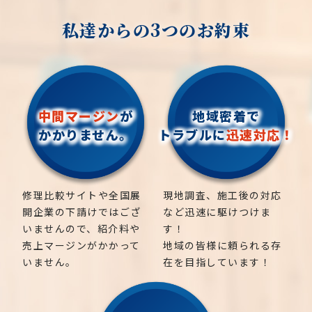
私達からの3つのお約束
中間マージン
が
地域密着で
かかりません。
トラブルに
迅速対応！
修理比較サイトや全国展
現地調査、施工後の対応
開企業の下請けではござ
など迅速に駆けつけま
いませんので、紹介料や
す！
売上マージンがかかって
地域の皆様に頼られる存
いません。
在を目指しています！