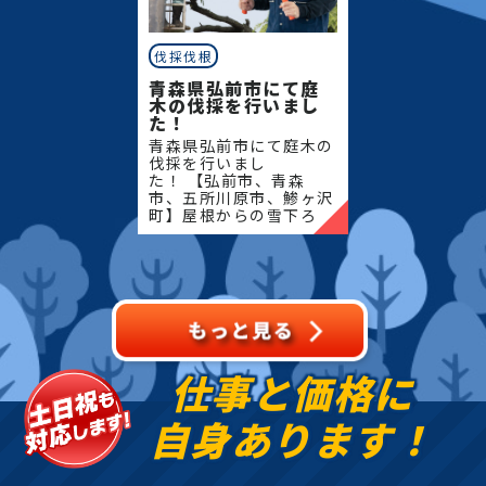
伐採伐根
青森県弘前市にて庭
木の伐採を行いまし
た！
青森県弘前市にて庭木の
伐採を行いまし
た！ 【弘前市、青森
市、五所川原市、鯵ヶ沢
町】屋根からの雪下ろ
し・除雪・排雪などの作
業もお任せください！地
域密着で伐採・抜根・剪
定・草刈りなどのお庭の
こと、造園・
仕事と価格に
自身あります！