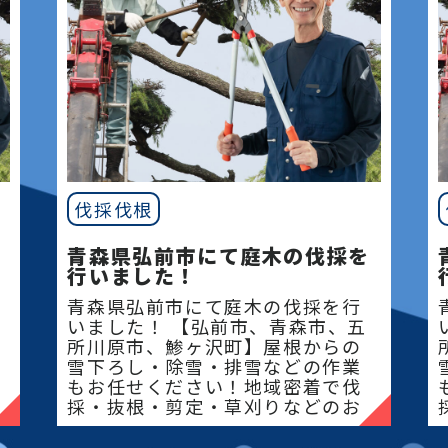
伐採伐根
青森県弘前市にて庭木の伐採を
行いました！
青森県弘前市にて庭木の伐採を行
いました！ 【弘前市、青森市、五
所川原市、鯵ヶ沢町】屋根からの
雪下ろし・除雪・排雪などの作業
もお任せください！地域密着で伐
採・抜根・剪定・草刈りなどのお
庭のこと、造園・