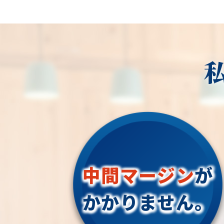
中間マージン
が
かかりません。