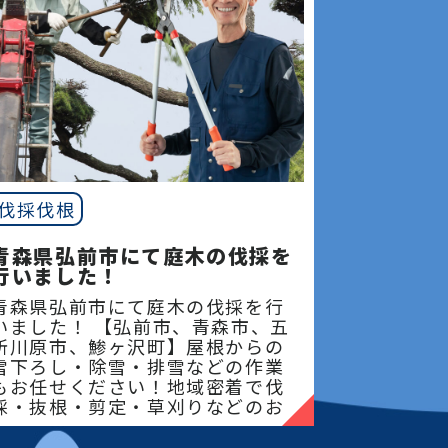
伐採伐根
青森県弘前市にて庭木の伐採を
行いました！
青森県弘前市にて庭木の伐採を行
いました！ 【弘前市、青森市、五
所川原市、鯵ヶ沢町】屋根からの
雪下ろし・除雪・排雪などの作業
もお任せください！地域密着で伐
採・抜根・剪定・草刈りなどのお
庭のこと、造園・