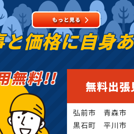
事と価格に
自身
用無料!!
無料出張
弘前市 青森市
黒石町 平川市