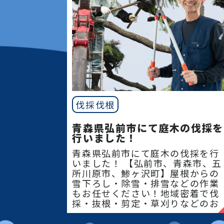
伐採伐根
青森県弘前市にて庭木の伐採を
行いました！
青森県弘前市にて庭木の伐採を行
いました！ 【弘前市、青森市、五
所川原市、鯵ヶ沢町】屋根からの
雪下ろし・除雪・排雪などの作業
もお任せください！地域密着で伐
採・抜根・剪定・草刈りなどのお
庭のこと、造園・