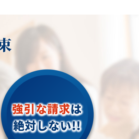
束
強引な請求
は
絶対しない!!