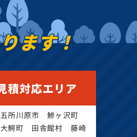
あります！
見積対応エリア
 五所川原市 鯵ヶ沢町
 大鰐町 田舎館村 藤崎