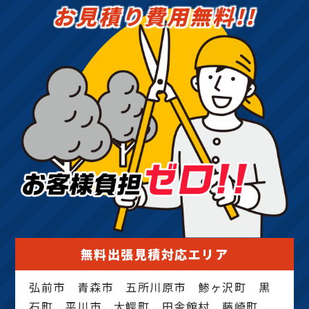
お見積り費用無料!!
無料出張見積対応エリア
弘前市 青森市 五所川原市 鯵ヶ沢町 黒
石町 平川市 大鰐町 田舎館村 藤崎町