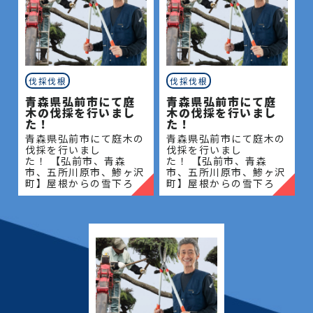
伐採伐根
伐採伐根
青森県弘前市にて庭
青森県弘前市にて庭
木の伐採を行いまし
木の伐採を行いまし
た！
た！
青森県弘前市にて庭木の
青森県弘前市にて庭木の
伐採を行いまし
伐採を行いまし
た！ 【弘前市、青森
た！ 【弘前市、青森
市、五所川原市、鯵ヶ沢
市、五所川原市、鯵ヶ沢
町】屋根からの雪下ろ
町】屋根からの雪下ろ
し・除雪・排雪などの作
し・除雪・排雪などの作
業もお任せください！地
業もお任せください！地
域密着で伐採・抜根・剪
域密着で伐採・抜根・剪
定・草刈りなどのお庭の
定・草刈りなどのお庭の
こと、造園・
こと、造園・