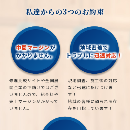
私達からの3つのお約束
中間マージン
が
地域密着で
かかりません。
トラブルに
迅速対応！
修理比較サイトや全国展
現地調査、施工後の対応
開企業の下請けではござ
など迅速に駆けつけま
いませんので、紹介料や
す！
売上マージンがかかって
地域の皆様に頼られる存
いません。
在を目指しています！