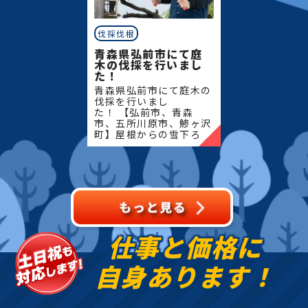
伐採伐根
青森県弘前市にて庭
木の伐採を行いまし
た！
青森県弘前市にて庭木の
伐採を行いまし
た！ 【弘前市、青森
市、五所川原市、鯵ヶ沢
町】屋根からの雪下ろ
し・除雪・排雪などの作
業もお任せください！地
域密着で伐採・抜根・剪
定・草刈りなどのお庭の
こと、造園・
仕事と価格に
自身あります！