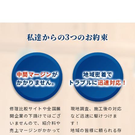
私達からの3つのお約束
中間マージン
が
地域密着で
かかりません。
トラブルに
迅速対応！
修理比較サイトや全国展
現地調査、施工後の対応
開企業の下請けではござ
など迅速に駆けつけま
いませんので、紹介料や
す！
売上マージンがかかって
地域の皆様に頼られる存