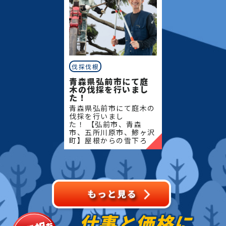
伐採伐根
青森県弘前市にて庭
木の伐採を行いまし
た！
青森県弘前市にて庭木の
伐採を行いまし
た！ 【弘前市、青森
市、五所川原市、鯵ヶ沢
町】屋根からの雪下ろ
し・除雪・排雪などの作
業もお任せください！地
域密着で伐採・抜根・剪
定・草刈りなどのお庭の
こと、造園・
仕事と価格に