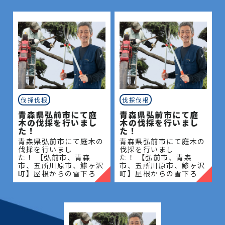
伐採伐根
伐採伐根
青森県弘前市にて庭
青森県弘前市にて庭
木の伐採を行いまし
木の伐採を行いまし
た！
た！
青森県弘前市にて庭木の
青森県弘前市にて庭木の
伐採を行いまし
伐採を行いまし
た！ 【弘前市、青森
た！ 【弘前市、青森
市、五所川原市、鯵ヶ沢
市、五所川原市、鯵ヶ沢
町】屋根からの雪下ろ
町】屋根からの雪下ろ
し・除雪・排雪などの作
し・除雪・排雪などの作
業もお任せください！地
業もお任せください！地
域密着で伐採・抜根・剪
域密着で伐採・抜根・剪
定・草刈りなどのお庭の
定・草刈りなどのお庭の
こと、造園・
こと、造園・