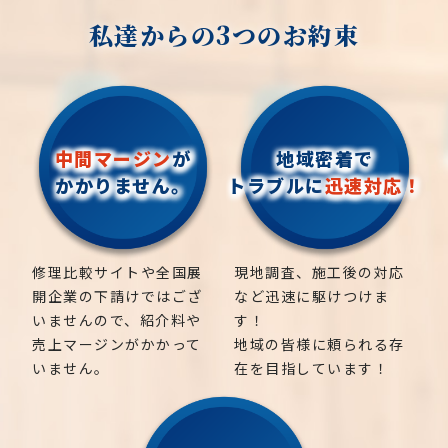
私達からの3つのお約束
中間マージン
が
地域密着で
かかりません。
トラブルに
迅速対応！
修理比較サイトや全国展
現地調査、施工後の対応
開企業の下請けではござ
など迅速に駆けつけま
いませんので、紹介料や
す！
売上マージンがかかって
地域の皆様に頼られる存
いません。
在を目指しています！