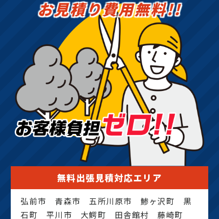
お見積り費用無料!!
無料出張見積対応エリア
弘前市 青森市 五所川原市 鯵ヶ沢町 黒
石町 平川市 大鰐町 田舎館村 藤崎町