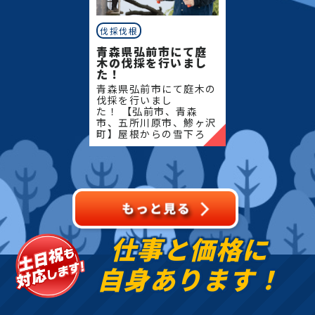
伐採伐根
青森県弘前市にて庭
木の伐採を行いまし
た！
青森県弘前市にて庭木の
伐採を行いまし
た！ 【弘前市、青森
市、五所川原市、鯵ヶ沢
町】屋根からの雪下ろ
し・除雪・排雪などの作
業もお任せください！地
域密着で伐採・抜根・剪
定・草刈りなどのお庭の
こと、造園・
仕事と価格に
自身あります！