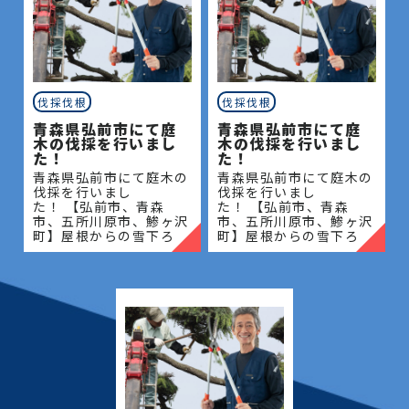
伐採伐根
伐採伐根
青森県弘前市にて庭
青森県弘前市にて庭
木の伐採を行いまし
木の伐採を行いまし
た！
た！
青森県弘前市にて庭木の
青森県弘前市にて庭木の
伐採を行いまし
伐採を行いまし
た！ 【弘前市、青森
た！ 【弘前市、青森
市、五所川原市、鯵ヶ沢
市、五所川原市、鯵ヶ沢
町】屋根からの雪下ろ
町】屋根からの雪下ろ
し・除雪・排雪などの作
し・除雪・排雪などの作
業もお任せください！地
業もお任せください！地
域密着で伐採・抜根・剪
域密着で伐採・抜根・剪
定・草刈りなどのお庭の
定・草刈りなどのお庭の
こと、造園・
こと、造園・