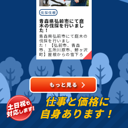
伐採伐根
青森県弘前市にて庭
木の伐採を行いまし
た！
青森県弘前市にて庭木の
伐採を行いまし
た！ 【弘前市、青森
市、五所川原市、鯵ヶ沢
町】屋根からの雪下ろ
し・除雪・排雪などの作
業もお任せください！地
域密着で伐採・抜根・剪
定・草刈りなどのお庭の
こと、造園・
仕事と価格に
自身あります！