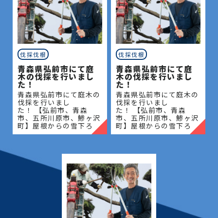
伐採伐根
伐採伐根
青森県弘前市にて庭
青森県弘前市にて庭
木の伐採を行いまし
木の伐採を行いまし
た！
た！
青森県弘前市にて庭木の
青森県弘前市にて庭木の
伐採を行いまし
伐採を行いまし
た！ 【弘前市、青森
た！ 【弘前市、青森
市、五所川原市、鯵ヶ沢
市、五所川原市、鯵ヶ沢
町】屋根からの雪下ろ
町】屋根からの雪下ろ
し・除雪・排雪などの作
し・除雪・排雪などの作
業もお任せください！地
業もお任せください！地
域密着で伐採・抜根・剪
域密着で伐採・抜根・剪
定・草刈りなどのお庭の
定・草刈りなどのお庭の
こと、造園・
こと、造園・