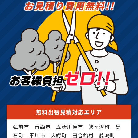
お見積り費用無料!!
無料出張見積対応エリア
弘前市 青森市 五所川原市 鯵ヶ沢町 黒
石町 平川市 大鰐町 田舎館村 藤崎町