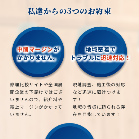
私達からの3つのお約束
中間マージン
が
地域密着で
かかりません。
トラブルに
迅速対応！
修理比較サイトや全国展
現地調査、施工後の対応
開企業の下請けではござ
など迅速に駆けつけま
いませんので、紹介料や
す！
売上マージンがかかって
地域の皆様に頼られる存
いません。
在を目指しています！