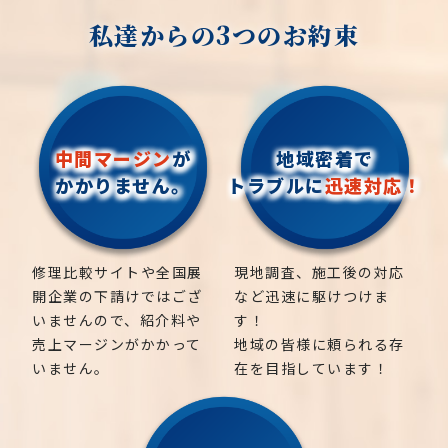
私達からの3つのお約束
中間マージン
が
地域密着で
かかりません。
トラブルに
迅速対応！
修理比較サイトや全国展
現地調査、施工後の対応
開企業の下請けではござ
など迅速に駆けつけま
いませんので、紹介料や
す！
売上マージンがかかって
地域の皆様に頼られる存
いません。
在を目指しています！