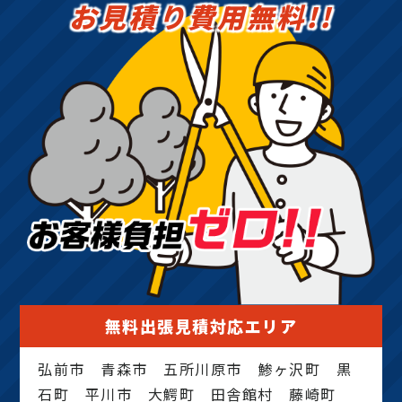
お見積り費用無料!!
無料出張見積対応エリア
弘前市 青森市 五所川原市 鯵ヶ沢町 黒
石町 平川市 大鰐町 田舎館村 藤崎町