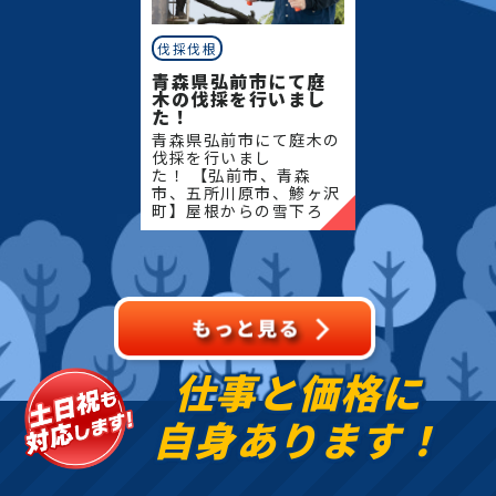
伐採伐根
青森県弘前市にて庭
木の伐採を行いまし
た！
青森県弘前市にて庭木の
伐採を行いまし
た！ 【弘前市、青森
市、五所川原市、鯵ヶ沢
町】屋根からの雪下ろ
し・除雪・排雪などの作
業もお任せください！地
域密着で伐採・抜根・剪
定・草刈りなどのお庭の
こと、造園・
仕事と価格に
自身あります！