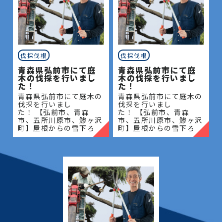
伐採伐根
伐採伐根
青森県弘前市にて庭
青森県弘前市にて庭
木の伐採を行いまし
木の伐採を行いまし
た！
た！
青森県弘前市にて庭木の
青森県弘前市にて庭木の
伐採を行いまし
伐採を行いまし
た！ 【弘前市、青森
た！ 【弘前市、青森
市、五所川原市、鯵ヶ沢
市、五所川原市、鯵ヶ沢
町】屋根からの雪下ろ
町】屋根からの雪下ろ
し・除雪・排雪などの作
し・除雪・排雪などの作
業もお任せください！地
業もお任せください！地
域密着で伐採・抜根・剪
域密着で伐採・抜根・剪
定・草刈りなどのお庭の
定・草刈りなどのお庭の
こと、造園・
こと、造園・