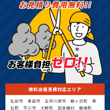
お見積り費用無料!!
無料出張見積対応エリア
弘前市 青森市 五所川原市 鯵ヶ沢町 黒
石町 平川市 大鰐町 田舎館村 藤崎町