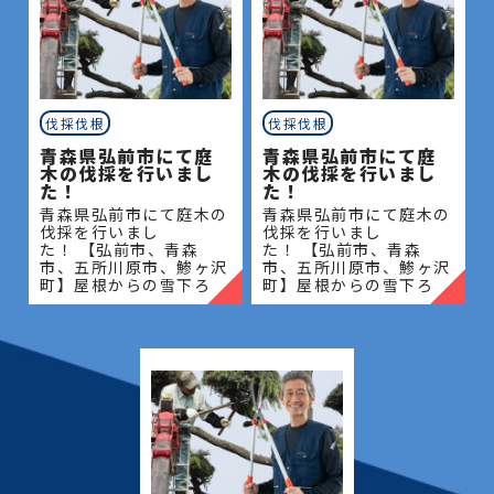
伐採伐根
伐採伐根
青森県弘前市にて庭
青森県弘前市にて庭
木の伐採を行いまし
木の伐採を行いまし
た！
た！
青森県弘前市にて庭木の
青森県弘前市にて庭木の
伐採を行いまし
伐採を行いまし
た！ 【弘前市、青森
た！ 【弘前市、青森
市、五所川原市、鯵ヶ沢
市、五所川原市、鯵ヶ沢
町】屋根からの雪下ろ
町】屋根からの雪下ろ
し・除雪・排雪などの作
し・除雪・排雪などの作
業もお任せください！地
業もお任せください！地
域密着で伐採・抜根・剪
域密着で伐採・抜根・剪
定・草刈りなどのお庭の
定・草刈りなどのお庭の
こと、造園・
こと、造園・