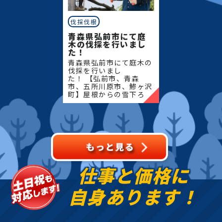
伐採伐根
青森県弘前市にて庭
木の伐採を行いまし
た！
青森県弘前市にて庭木の
伐採を行いまし
た！ 【弘前市、青森
市、五所川原市、鯵ヶ沢
町】屋根からの雪下ろ
し・除雪・排雪などの作
業もお任せください！地
域密着で伐採・抜根・剪
定・草刈りなどのお庭の
こと、造園・
仕事と価格に
自身あります！