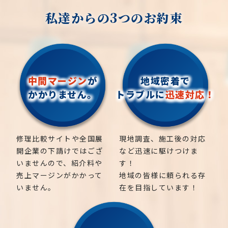
私達からの3つのお約束
中間マージン
が
地域密着で
かかりません。
トラブルに
迅速対応！
修理比較サイトや全国展
現地調査、施工後の対応
開企業の下請けではござ
など迅速に駆けつけま
いませんので、紹介料や
す！
売上マージンがかかって
地域の皆様に頼られる存
いません。
在を目指しています！