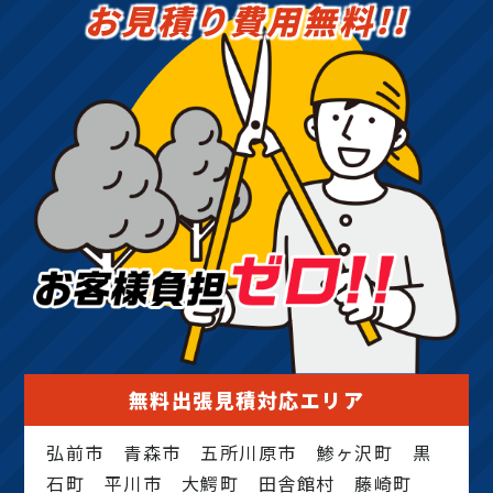
お見積り費用無料!!
無料出張見積対応エリア
弘前市 青森市 五所川原市 鯵ヶ沢町 黒
石町 平川市 大鰐町 田舎館村 藤崎町