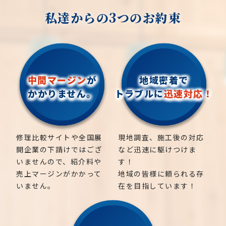
私達からの3つのお約束
中間マージン
が
地域密着で
かかりません。
トラブルに
迅速対応！
修理比較サイトや全国展
現地調査、施工後の対応
開企業の下請けではござ
など迅速に駆けつけま
いませんので、紹介料や
す！
売上マージンがかかって
地域の皆様に頼られる存
いません。
在を目指しています！