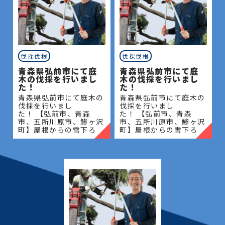
伐採伐根
伐採伐根
青森県弘前市にて庭
青森県弘前市にて庭
木の伐採を行いまし
木の伐採を行いまし
た！
た！
青森県弘前市にて庭木の
青森県弘前市にて庭木の
伐採を行いまし
伐採を行いまし
た！ 【弘前市、青森
た！ 【弘前市、青森
市、五所川原市、鯵ヶ沢
市、五所川原市、鯵ヶ沢
町】屋根からの雪下ろ
町】屋根からの雪下ろ
し・除雪・排雪などの作
し・除雪・排雪などの作
業もお任せください！地
業もお任せください！地
域密着で伐採・抜根・剪
域密着で伐採・抜根・剪
定・草刈りなどのお庭の
定・草刈りなどのお庭の
こと、造園・
こと、造園・