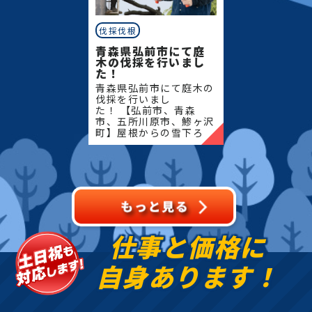
伐採伐根
青森県弘前市にて庭
木の伐採を行いまし
た！
青森県弘前市にて庭木の
伐採を行いまし
た！ 【弘前市、青森
市、五所川原市、鯵ヶ沢
町】屋根からの雪下ろ
し・除雪・排雪などの作
業もお任せください！地
域密着で伐採・抜根・剪
定・草刈りなどのお庭の
こと、造園・
仕事と価格に
自身あります！