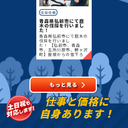
伐採伐根
青森県弘前市にて庭
木の伐採を行いまし
た！
青森県弘前市にて庭木の
伐採を行いまし
た！ 【弘前市、青森
市、五所川原市、鯵ヶ沢
町】屋根からの雪下ろ
し・除雪・排雪などの作
業もお任せください！地
域密着で伐採・抜根・剪
定・草刈りなどのお庭の
こと、造園・
仕事と価格に
自身あります！