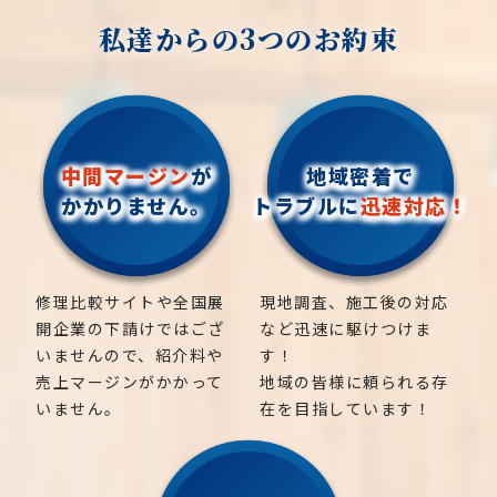
私達からの3つのお約束
中間マージン
が
地域密着で
かかりません。
トラブルに
迅速対応！
修理比較サイトや全国展
現地調査、施工後の対応
開企業の下請けではござ
など迅速に駆けつけま
いませんので、紹介料や
す！
売上マージンがかかって
地域の皆様に頼られる存
いません。
在を目指しています！