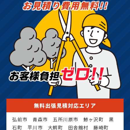
お見積り費用無料!!
無料出張見積対応エリア
弘前市 青森市 五所川原市 鯵ヶ沢町 黒
石町 平川市 大鰐町 田舎館村 藤崎町