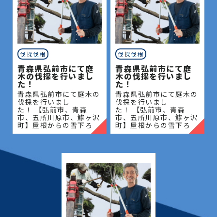
伐採伐根
伐採伐根
青森県弘前市にて庭
青森県弘前市にて庭
木の伐採を行いまし
木の伐採を行いまし
た！
た！
青森県弘前市にて庭木の
青森県弘前市にて庭木の
伐採を行いまし
伐採を行いまし
た！ 【弘前市、青森
た！ 【弘前市、青森
市、五所川原市、鯵ヶ沢
市、五所川原市、鯵ヶ沢
町】屋根からの雪下ろ
町】屋根からの雪下ろ
し・除雪・排雪などの作
し・除雪・排雪などの作
業もお任せください！地
業もお任せください！地
域密着で伐採・抜根・剪
域密着で伐採・抜根・剪
定・草刈りなどのお庭の
定・草刈りなどのお庭の
こと、造園・
こと、造園・