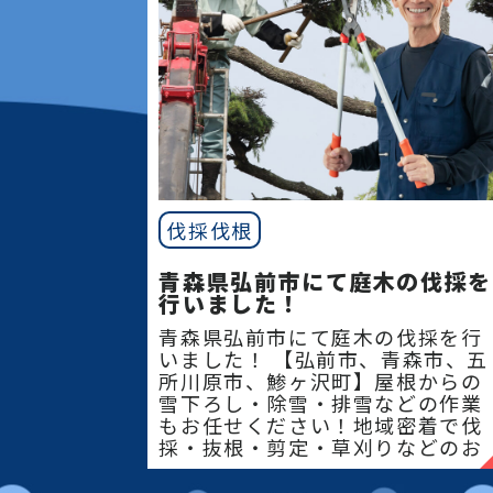
伐採伐根
青森県弘前市にて庭木の伐採を
行いました！
青森県弘前市にて庭木の伐採を行
いました！ 【弘前市、青森市、五
所川原市、鯵ヶ沢町】屋根からの
雪下ろし・除雪・排雪などの作業
もお任せください！地域密着で伐
採・抜根・剪定・草刈りなどのお
庭のこと、造園・