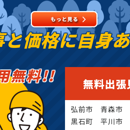
事と価格に
自身
用無料!!
無料出張
弘前市 青森市
黒石町 平川市