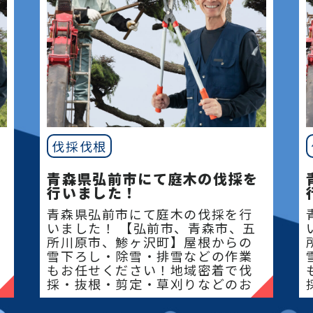
伐採伐根
青森県弘前市にて庭木の伐採を
行いました！
青森県弘前市にて庭木の伐採を行
いました！ 【弘前市、青森市、五
所川原市、鯵ヶ沢町】屋根からの
雪下ろし・除雪・排雪などの作業
もお任せください！地域密着で伐
採・抜根・剪定・草刈りなどのお
庭のこと、造園・