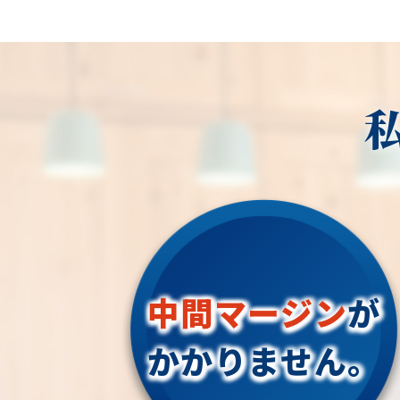
中間マージン
が
かかりません。