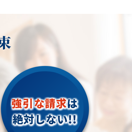
束
強引な請求
は
絶対しない!!