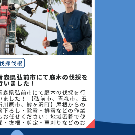
伐採伐根
青森県弘前市にて庭木の伐採を
行いました！
青森県弘前市にて庭木の伐採を行
いました！ 【弘前市、青森市、五
所川原市、鯵ヶ沢町】屋根からの
雪下ろし・除雪・排雪などの作業
もお任せください！地域密着で伐
採・抜根・剪定・草刈りなどのお
庭のこと、造園・