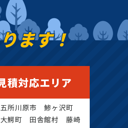
あります！
見積対応エリア
 五所川原市 鯵ヶ沢町
 大鰐町 田舎館村 藤崎