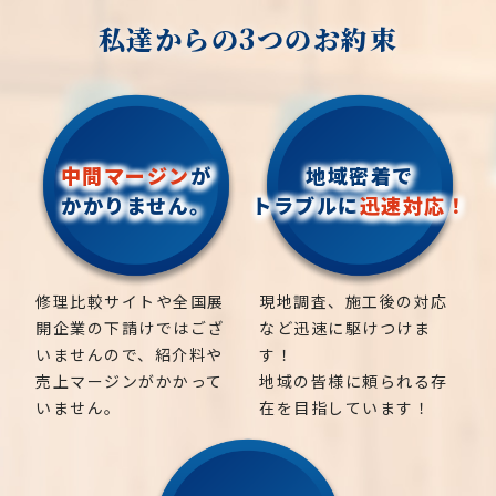
私達からの3つのお約束
中間マージン
が
地域密着で
かかりません。
トラブルに
迅速対応！
修理比較サイトや全国展
現地調査、施工後の対応
開企業の下請けではござ
など迅速に駆けつけま
いませんので、紹介料や
す！
売上マージンがかかって
地域の皆様に頼られる存
いません。
在を目指しています！