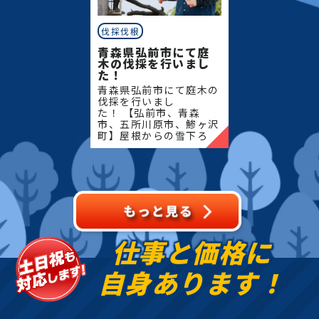
伐採伐根
青森県弘前市にて庭
木の伐採を行いまし
た！
青森県弘前市にて庭木の
伐採を行いまし
た！ 【弘前市、青森
市、五所川原市、鯵ヶ沢
町】屋根からの雪下ろ
し・除雪・排雪などの作
業もお任せください！地
域密着で伐採・抜根・剪
定・草刈りなどのお庭の
こと、造園・
仕事と価格に
自身あります！