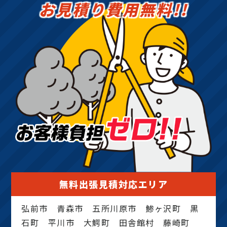
お見積り費用無料!!
無料出張見積対応エリア
弘前市 青森市 五所川原市 鯵ヶ沢町 黒
石町 平川市 大鰐町 田舎館村 藤崎町