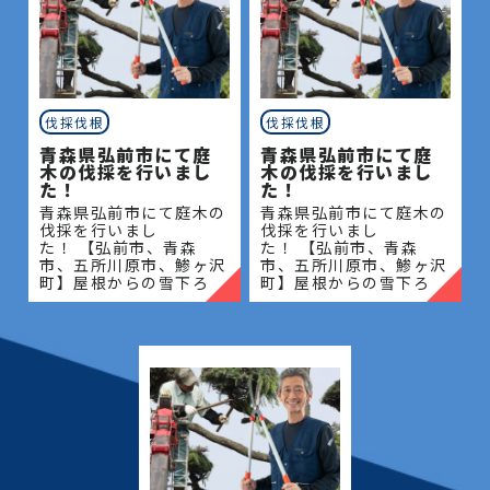
伐採伐根
伐採伐根
青森県弘前市にて庭
青森県弘前市にて庭
木の伐採を行いまし
木の伐採を行いまし
た！
た！
青森県弘前市にて庭木の
青森県弘前市にて庭木の
伐採を行いまし
伐採を行いまし
た！ 【弘前市、青森
た！ 【弘前市、青森
市、五所川原市、鯵ヶ沢
市、五所川原市、鯵ヶ沢
町】屋根からの雪下ろ
町】屋根からの雪下ろ
し・除雪・排雪などの作
し・除雪・排雪などの作
業もお任せください！地
業もお任せください！地
域密着で伐採・抜根・剪
域密着で伐採・抜根・剪
定・草刈りなどのお庭の
定・草刈りなどのお庭の
こと、造園・
こと、造園・