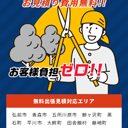
お見積り費用無料!!
無料出張見積対応エリア
弘前市 青森市 五所川原市 鯵ヶ沢町 黒
石町 平川市 大鰐町 田舎館村 藤崎町