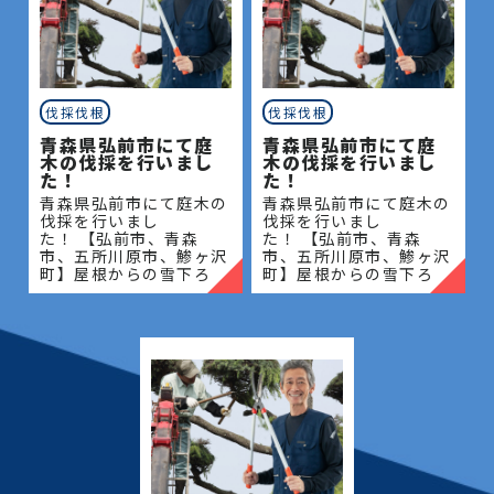
伐採伐根
伐採伐根
青森県弘前市にて庭
青森県弘前市にて庭
木の伐採を行いまし
木の伐採を行いまし
た！
た！
青森県弘前市にて庭木の
青森県弘前市にて庭木の
伐採を行いまし
伐採を行いまし
た！ 【弘前市、青森
た！ 【弘前市、青森
市、五所川原市、鯵ヶ沢
市、五所川原市、鯵ヶ沢
町】屋根からの雪下ろ
町】屋根からの雪下ろ
し・除雪・排雪などの作
し・除雪・排雪などの作
業もお任せください！地
業もお任せください！地
域密着で伐採・抜根・剪
域密着で伐採・抜根・剪
定・草刈りなどのお庭の
定・草刈りなどのお庭の
こと、造園・
こと、造園・