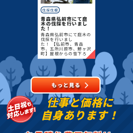
伐採伐根
青森県弘前市にて庭
木の伐採を行いまし
た！
青森県弘前市にて庭木の
伐採を行いまし
た！ 【弘前市、青森
市、五所川原市、鯵ヶ沢
町】屋根からの雪下ろ
し・除雪・排雪などの作
業もお任せください！地
域密着で伐採・抜根・剪
定・草刈りなどのお庭の
こと、造園・
仕事と価格に
自身あります！