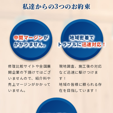
私達からの3つのお約束
中間マージン
が
地域密着で
かかりません。
トラブルに
迅速対応！
修理比較サイトや全国展
現地調査、施工後の対応
開企業の下請けではござ
など迅速に駆けつけま
いませんので、紹介料や
す！
売上マージンがかかって
地域の皆様に頼られる存
いません。
在を目指しています！