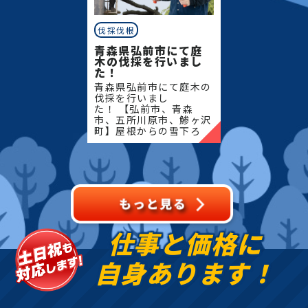
伐採伐根
青森県弘前市にて庭
木の伐採を行いまし
た！
青森県弘前市にて庭木の
伐採を行いまし
た！ 【弘前市、青森
市、五所川原市、鯵ヶ沢
町】屋根からの雪下ろ
し・除雪・排雪などの作
業もお任せください！地
域密着で伐採・抜根・剪
定・草刈りなどのお庭の
こと、造園・
仕事と価格に
自身あります！