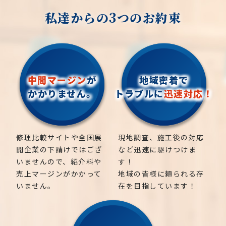
私達からの3つのお約束
中間マージン
が
地域密着で
かかりません。
トラブルに
迅速対応！
修理比較サイトや全国展
現地調査、施工後の対応
開企業の下請けではござ
など迅速に駆けつけま
いませんので、紹介料や
す！
売上マージンがかかって
地域の皆様に頼られる存
いません。
在を目指しています！