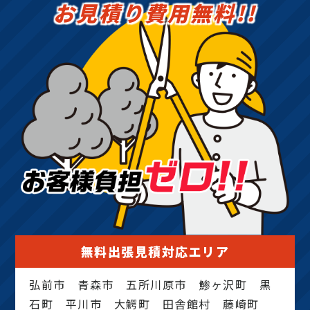
お見積り費用無料!!
無料出張見積対応エリア
弘前市 青森市 五所川原市 鯵ヶ沢町 黒
石町 平川市 大鰐町 田舎館村 藤崎町