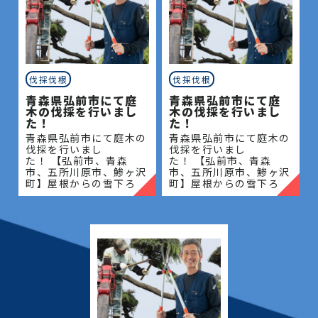
伐採伐根
伐採伐根
青森県弘前市にて庭
青森県弘前市にて庭
木の伐採を行いまし
木の伐採を行いまし
た！
た！
青森県弘前市にて庭木の
青森県弘前市にて庭木の
伐採を行いまし
伐採を行いまし
た！ 【弘前市、青森
た！ 【弘前市、青森
市、五所川原市、鯵ヶ沢
市、五所川原市、鯵ヶ沢
町】屋根からの雪下ろ
町】屋根からの雪下ろ
し・除雪・排雪などの作
し・除雪・排雪などの作
業もお任せください！地
業もお任せください！地
域密着で伐採・抜根・剪
域密着で伐採・抜根・剪
定・草刈りなどのお庭の
定・草刈りなどのお庭の
こと、造園・
こと、造園・