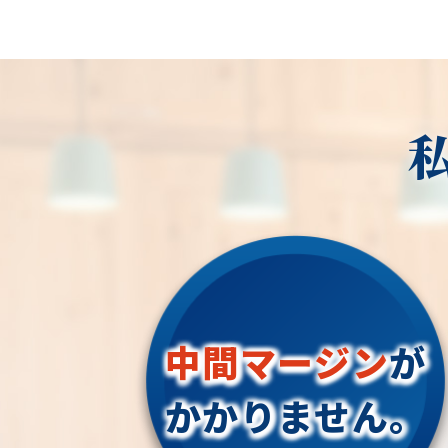
中間マージン
が
かかりません。