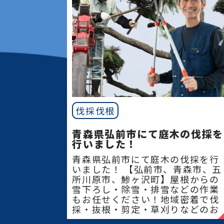
伐採伐根
青森県弘前市にて庭木の伐採を
行いました！
青森県弘前市にて庭木の伐採を行
いました！ 【弘前市、青森市、五
所川原市、鯵ヶ沢町】屋根からの
雪下ろし・除雪・排雪などの作業
もお任せください！地域密着で伐
採・抜根・剪定・草刈りなどのお
庭のこと、造園・