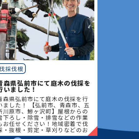
伐採伐根
青森県弘前市にて庭木の伐採を
行いました！
青森県弘前市にて庭木の伐採を行
いました！ 【弘前市、青森市、五
所川原市、鯵ヶ沢町】屋根からの
雪下ろし・除雪・排雪などの作業
もお任せください！地域密着で伐
採・抜根・剪定・草刈りなどのお
庭のこと、造園・