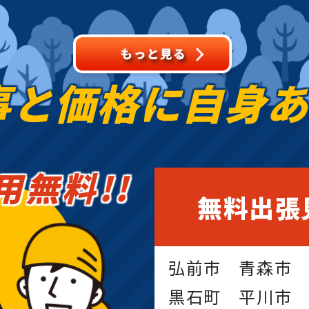
事と価格に
自身
用無料!!
無料出張
弘前市 青森市
黒石町 平川市