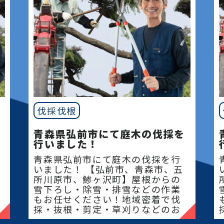
伐採伐根
青森県弘前市にて庭木の伐採を
行いました！
青森県弘前市にて庭木の伐採を行
いました！ 【弘前市、青森市、五
所川原市、鯵ヶ沢町】屋根からの
雪下ろし・除雪・排雪などの作業
もお任せください！地域密着で伐
採・抜根・剪定・草刈りなどのお
庭のこと、造園・