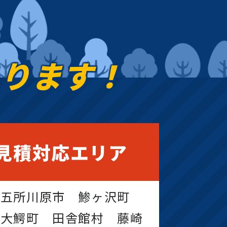
あります！
見積対応エリア
 五所川原市 鯵ヶ沢町
 大鰐町 田舎館村 藤崎