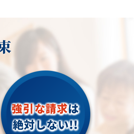
束
強引な請求
は
絶対しない!!