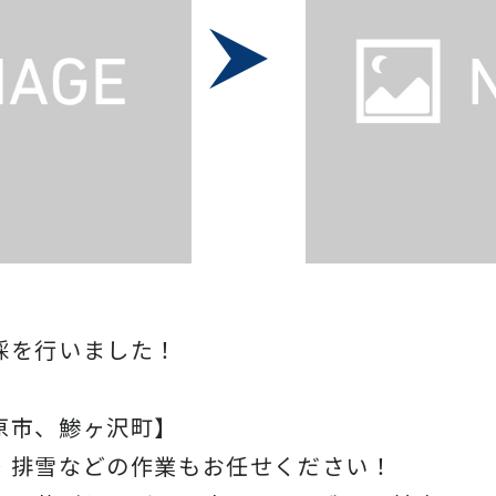
採を行いました！
原市、鯵ヶ沢町】
・排雪などの作業もお任せください！