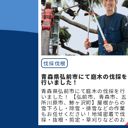
伐採伐根
青森県弘前市にて庭木の伐採を
行いました！
青森県弘前市にて庭木の伐採を行
いました！ 【弘前市、青森市、五
所川原市、鯵ヶ沢町】屋根からの
雪下ろし・除雪・排雪などの作業
もお任せください！地域密着で伐
採・抜根・剪定・草刈りなどのお
庭のこと、造園・