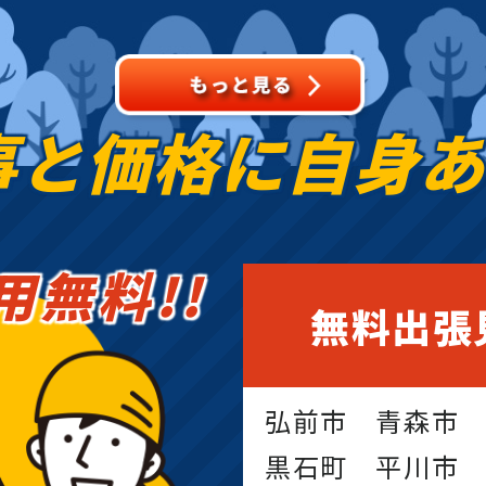
事と価格に
自身
用無料!!
無料出張
弘前市 青森市
黒石町 平川市