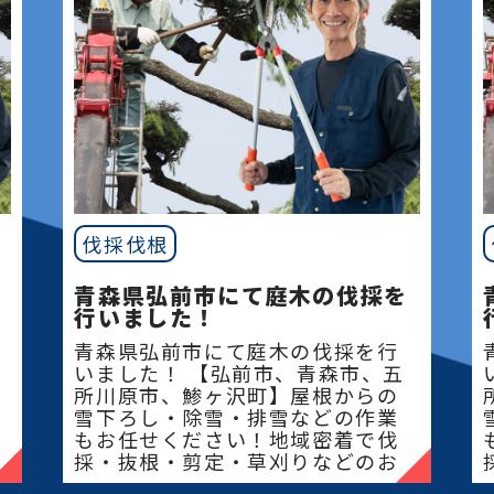
伐採伐根
青森県弘前市にて庭木の伐採を
行いました！
青森県弘前市にて庭木の伐採を行
いました！ 【弘前市、青森市、五
所川原市、鯵ヶ沢町】屋根からの
雪下ろし・除雪・排雪などの作業
もお任せください！地域密着で伐
採・抜根・剪定・草刈りなどのお
庭のこと、造園・