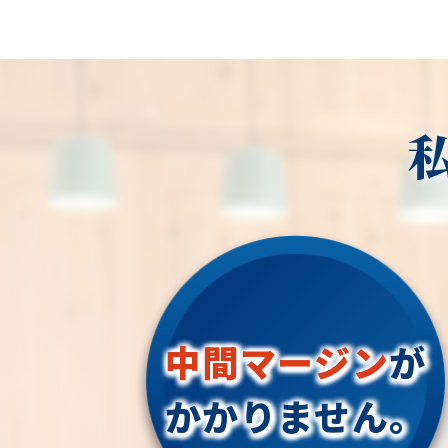
中間マージン
が
かかりません。