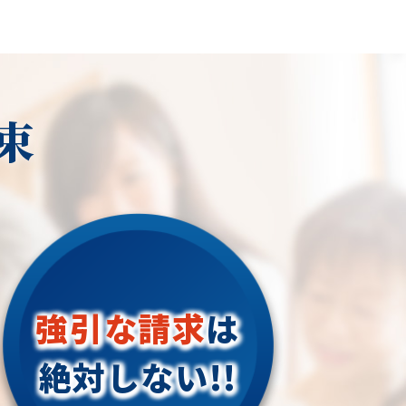
束
強引な請求
は
絶対しない!!