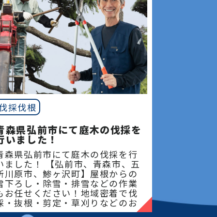
伐採伐根
青森県弘前市にて庭木の伐採を
行いました！
青森県弘前市にて庭木の伐採を行
いました！ 【弘前市、青森市、五
所川原市、鯵ヶ沢町】屋根からの
雪下ろし・除雪・排雪などの作業
もお任せください！地域密着で伐
採・抜根・剪定・草刈りなどのお
庭のこと、造園・