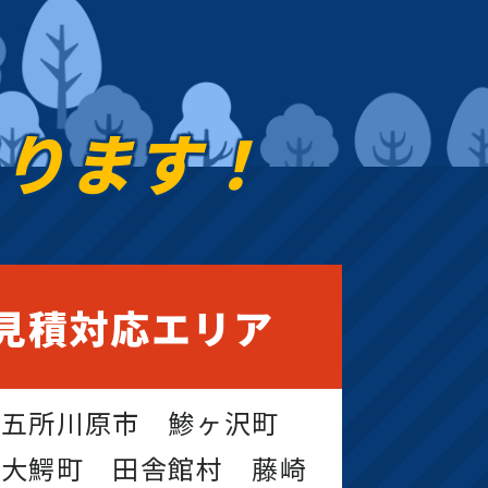
あります！
見積対応エリア
 五所川原市 鯵ヶ沢町
 大鰐町 田舎館村 藤崎