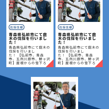
伐採伐根
伐採伐根
青森県弘前市にて庭
青森県弘前市にて庭
木の伐採を行いまし
木の伐採を行いまし
た！
た！
青森県弘前市にて庭木の
青森県弘前市にて庭木の
伐採を行いまし
伐採を行いまし
た！ 【弘前市、青森
た！ 【弘前市、青森
市、五所川原市、鯵ヶ沢
市、五所川原市、鯵ヶ沢
町】屋根からの雪下ろ
町】屋根からの雪下ろ
し・除雪・排雪などの作
し・除雪・排雪などの作
業もお任せください！地
業もお任せください！地
域密着で伐採・抜根・剪
域密着で伐採・抜根・剪
定・草刈りなどのお庭の
定・草刈りなどのお庭の
こと、造園・
こと、造園・