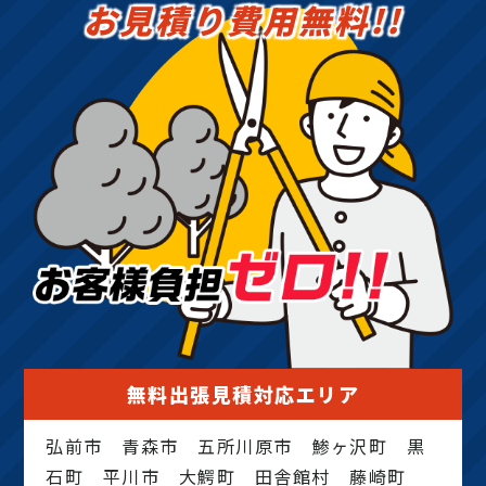
お見積り費用無料!!
無料出張見積対応エリア
弘前市 青森市 五所川原市 鯵ヶ沢町 黒
石町 平川市 大鰐町 田舎館村 藤崎町