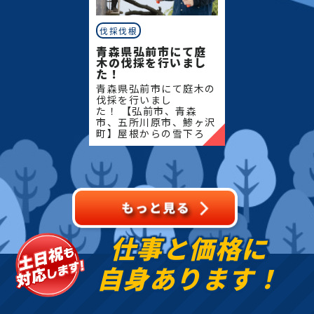
伐採伐根
青森県弘前市にて庭
木の伐採を行いまし
た！
青森県弘前市にて庭木の
伐採を行いまし
た！ 【弘前市、青森
市、五所川原市、鯵ヶ沢
町】屋根からの雪下ろ
し・除雪・排雪などの作
業もお任せください！地
域密着で伐採・抜根・剪
定・草刈りなどのお庭の
こと、造園・
仕事と価格に
自身あります！