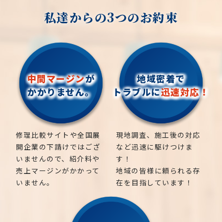
私達からの3つのお約束
中間マージン
が
地域密着で
かかりません。
トラブルに
迅速対応！
修理比較サイトや全国展
現地調査、施工後の対応
開企業の下請けではござ
など迅速に駆けつけま
いませんので、紹介料や
す！
売上マージンがかかって
地域の皆様に頼られる存
いません。
在を目指しています！