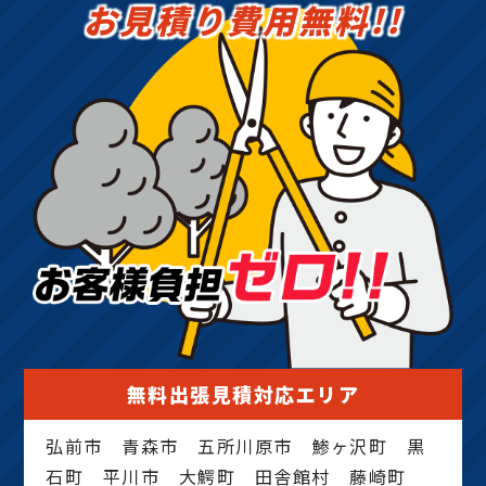
お見積り費用無料!!
無料出張見積対応エリア
弘前市 青森市 五所川原市 鯵ヶ沢町 黒
石町 平川市 大鰐町 田舎館村 藤崎町