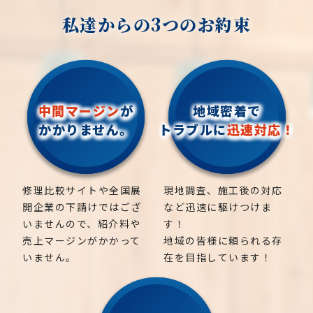
私達からの3つのお約束
中間マージン
が
地域密着で
かかりません。
トラブルに
迅速対応！
修理比較サイトや全国展
現地調査、施工後の対応
開企業の下請けではござ
など迅速に駆けつけま
いませんので、紹介料や
す！
売上マージンがかかって
地域の皆様に頼られる存
いません。
在を目指しています！