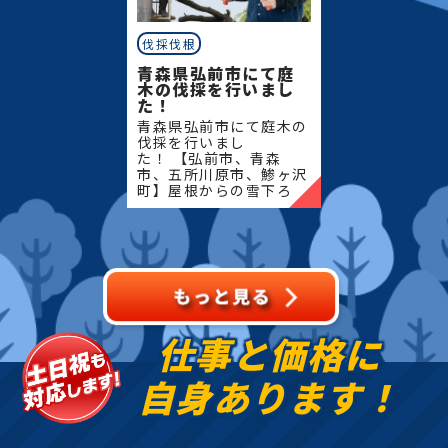
伐採伐根
青森県弘前市にて庭
木の伐採を行いまし
た！
青森県弘前市にて庭木の
伐採を行いまし
た！ 【弘前市、青森
市、五所川原市、鯵ヶ沢
町】屋根からの雪下ろ
し・除雪・排雪などの作
業もお任せください！地
域密着で伐採・抜根・剪
定・草刈りなどのお庭の
こと、造園・
仕事と価格に
自身あります！