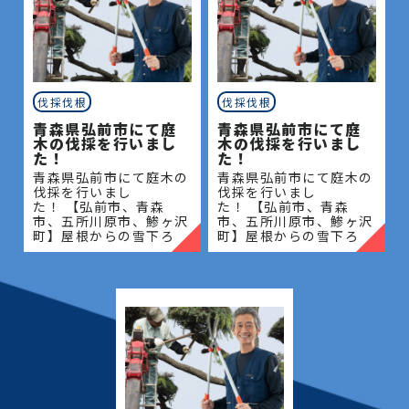
伐採伐根
伐採伐根
青森県弘前市にて庭
青森県弘前市にて庭
木の伐採を行いまし
木の伐採を行いまし
た！
た！
青森県弘前市にて庭木の
青森県弘前市にて庭木の
伐採を行いまし
伐採を行いまし
た！ 【弘前市、青森
た！ 【弘前市、青森
市、五所川原市、鯵ヶ沢
市、五所川原市、鯵ヶ沢
町】屋根からの雪下ろ
町】屋根からの雪下ろ
し・除雪・排雪などの作
し・除雪・排雪などの作
業もお任せください！地
業もお任せください！地
域密着で伐採・抜根・剪
域密着で伐採・抜根・剪
定・草刈りなどのお庭の
定・草刈りなどのお庭の
こと、造園・
こと、造園・