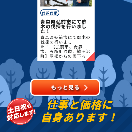
伐採伐根
青森県弘前市にて庭
木の伐採を行いまし
た！
青森県弘前市にて庭木の
伐採を行いまし
た！ 【弘前市、青森
市、五所川原市、鯵ヶ沢
町】屋根からの雪下ろ
し・除雪・排雪などの作
業もお任せください！地
域密着で伐採・抜根・剪
定・草刈りなどのお庭の
こと、造園・
仕事と価格に
自身あります！