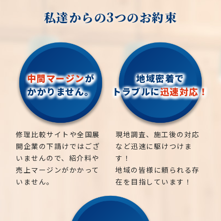
私達からの3つのお約束
中間マージン
が
地域密着で
かかりません。
トラブルに
迅速対応！
修理比較サイトや全国展
現地調査、施工後の対応
開企業の下請けではござ
など迅速に駆けつけま
いませんので、紹介料や
す！
売上マージンがかかって
地域の皆様に頼られる存
いません。
在を目指しています！