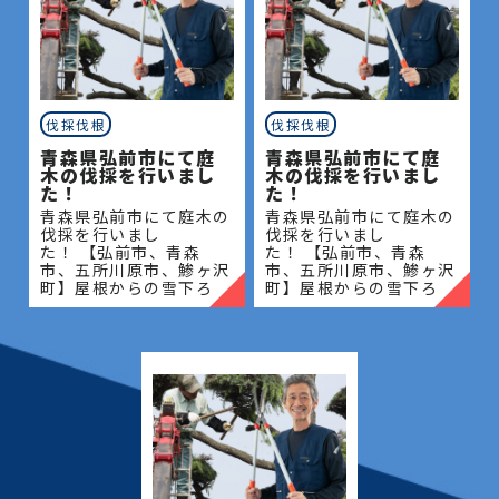
伐採伐根
伐採伐根
青森県弘前市にて庭
青森県弘前市にて庭
木の伐採を行いまし
木の伐採を行いまし
た！
た！
青森県弘前市にて庭木の
青森県弘前市にて庭木の
伐採を行いまし
伐採を行いまし
た！ 【弘前市、青森
た！ 【弘前市、青森
市、五所川原市、鯵ヶ沢
市、五所川原市、鯵ヶ沢
町】屋根からの雪下ろ
町】屋根からの雪下ろ
し・除雪・排雪などの作
し・除雪・排雪などの作
業もお任せください！地
業もお任せください！地
域密着で伐採・抜根・剪
域密着で伐採・抜根・剪
定・草刈りなどのお庭の
定・草刈りなどのお庭の
こと、造園・
こと、造園・