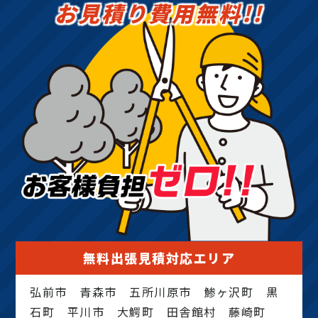
お見積り費用無料!!
無料出張見積対応エリア
弘前市 青森市 五所川原市 鯵ヶ沢町 黒
石町 平川市 大鰐町 田舎館村 藤崎町