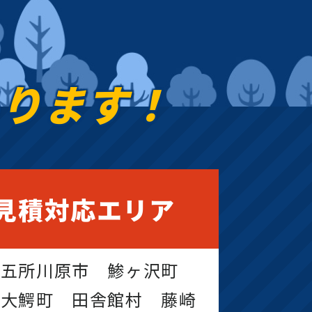
あります！
見積対応エリア
 五所川原市 鯵ヶ沢町
 大鰐町 田舎館村 藤崎