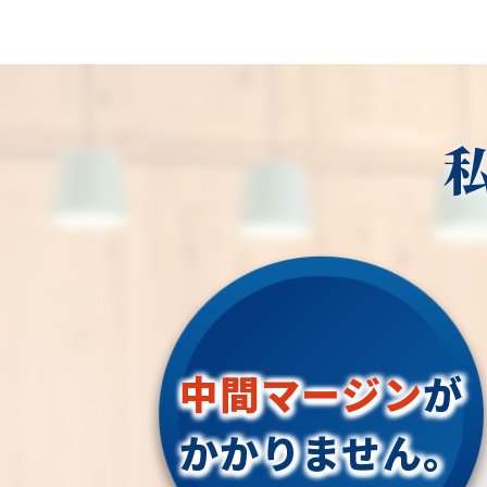
中間マージン
が
かかりません。