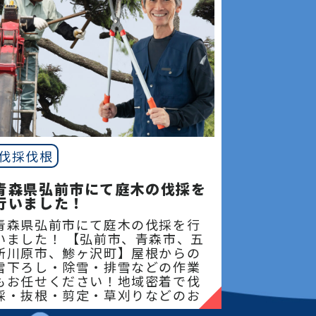
伐採伐根
青森県弘前市にて庭木の伐採を
行いました！
青森県弘前市にて庭木の伐採を行
いました！ 【弘前市、青森市、五
所川原市、鯵ヶ沢町】屋根からの
雪下ろし・除雪・排雪などの作業
もお任せください！地域密着で伐
採・抜根・剪定・草刈りなどのお
庭のこと、造園・