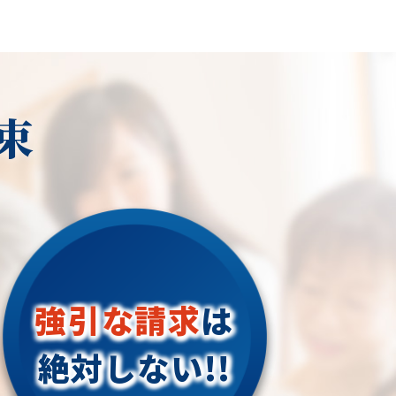
束
強引な請求
は
絶対しない!!