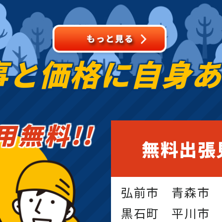
事と価格に
自身
用無料!!
無料出張
弘前市 青森市
黒石町 平川市