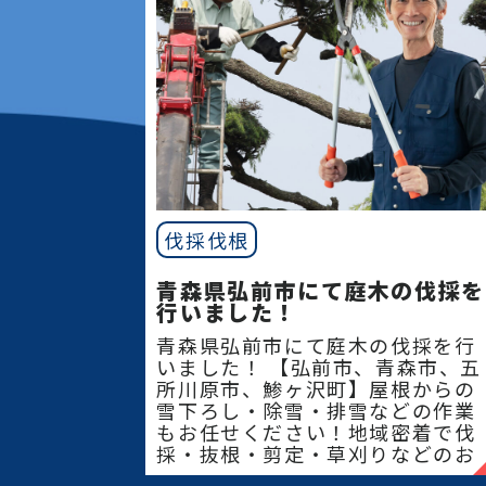
伐採伐根
青森県弘前市にて庭木の伐採を
行いました！
青森県弘前市にて庭木の伐採を行
いました！ 【弘前市、青森市、五
所川原市、鯵ヶ沢町】屋根からの
雪下ろし・除雪・排雪などの作業
もお任せください！地域密着で伐
採・抜根・剪定・草刈りなどのお
庭のこと、造園・