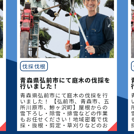
伐採伐根
青森県弘前市にて庭木の伐採を
行いました！
青森県弘前市にて庭木の伐採を行
いました！ 【弘前市、青森市、五
所川原市、鯵ヶ沢町】屋根からの
雪下ろし・除雪・排雪などの作業
もお任せください！地域密着で伐
採・抜根・剪定・草刈りなどのお
庭のこと、造園・