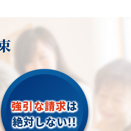
束
強引な請求
は
絶対しない!!