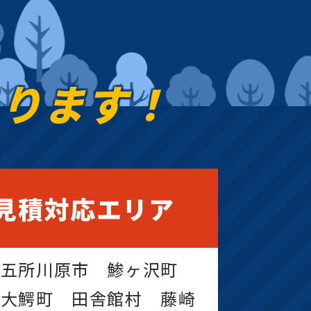
あります！
見積対応エリア
 五所川原市 鯵ヶ沢町
 大鰐町 田舎館村 藤崎