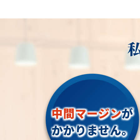
中間マージン
が
かかりません。