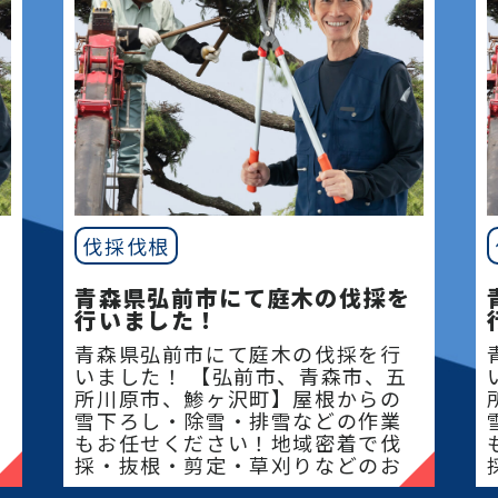
伐採伐根
青森県弘前市にて庭木の伐採を
行いました！
青森県弘前市にて庭木の伐採を行
いました！ 【弘前市、青森市、五
所川原市、鯵ヶ沢町】屋根からの
雪下ろし・除雪・排雪などの作業
もお任せください！地域密着で伐
採・抜根・剪定・草刈りなどのお
庭のこと、造園・