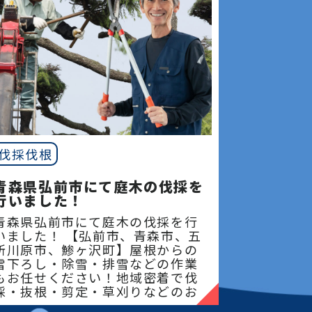
伐採伐根
青森県弘前市にて庭木の伐採を
行いました！
青森県弘前市にて庭木の伐採を行
いました！ 【弘前市、青森市、五
所川原市、鯵ヶ沢町】屋根からの
雪下ろし・除雪・排雪などの作業
もお任せください！地域密着で伐
採・抜根・剪定・草刈りなどのお
庭のこと、造園・