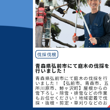
伐採伐根
青森県弘前市にて庭木の伐採を
行いました！
青森県弘前市にて庭木の伐採を行
いました！ 【弘前市、青森市、五
所川原市、鯵ヶ沢町】屋根からの
雪下ろし・除雪・排雪などの作業
もお任せください！地域密着で伐
採・抜根・剪定・草刈りなどのお
庭のこと、造園・