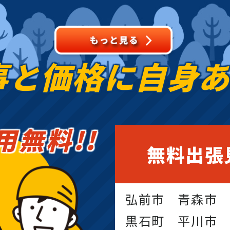
事と価格に
自身
用無料!!
無料出張
弘前市 青森市
黒石町 平川市