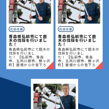
伐採伐根
伐採伐根
青森県弘前市にて庭
青森県弘前市にて庭
木の伐採を行いまし
木の伐採を行いまし
た！
た！
青森県弘前市にて庭木の
青森県弘前市にて庭木の
伐採を行いまし
伐採を行いまし
た！ 【弘前市、青森
た！ 【弘前市、青森
市、五所川原市、鯵ヶ沢
市、五所川原市、鯵ヶ沢
町】屋根からの雪下ろ
町】屋根からの雪下ろ
し・除雪・排雪などの作
し・除雪・排雪などの作
業もお任せください！地
業もお任せください！地
域密着で伐採・抜根・剪
域密着で伐採・抜根・剪
定・草刈りなどのお庭の
定・草刈りなどのお庭の
こと、造園・
こと、造園・