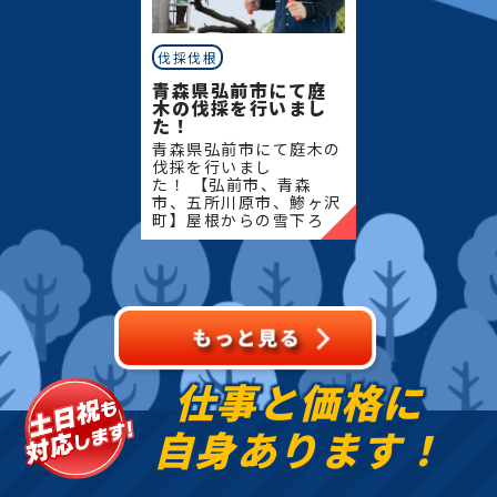
伐採伐根
青森県弘前市にて庭
木の伐採を行いまし
た！
青森県弘前市にて庭木の
伐採を行いまし
た！ 【弘前市、青森
市、五所川原市、鯵ヶ沢
町】屋根からの雪下ろ
し・除雪・排雪などの作
業もお任せください！地
域密着で伐採・抜根・剪
定・草刈りなどのお庭の
こと、造園・
仕事と価格に
自身あります！