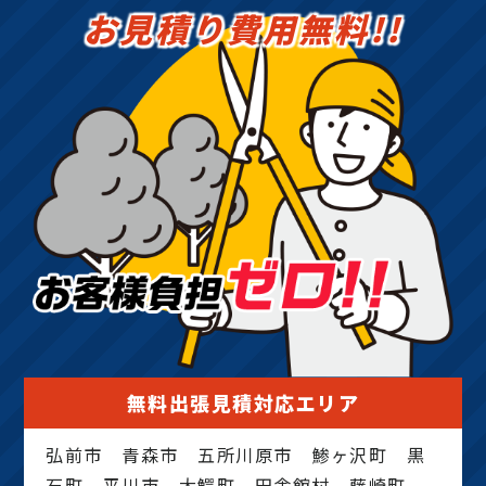
お見積り費用無料!!
無料出張見積対応エリア
弘前市 青森市 五所川原市 鯵ヶ沢町 黒
石町 平川市 大鰐町 田舎館村 藤崎町