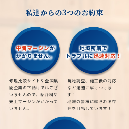
私達からの3つのお約束
中間マージン
が
地域密着で
かかりません。
トラブルに
迅速対応！
修理比較サイトや全国展
現地調査、施工後の対応
開企業の下請けではござ
など迅速に駆けつけま
いませんので、紹介料や
す！
売上マージンがかかって
地域の皆様に頼られる存
いません。
在を目指しています！