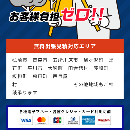
無料出張見積対応エリア
弘前市 青森市 五所川原市 鯵ヶ沢町 黒
石町 平川市 大鰐町 田舎館村 藤崎町
板柳町 鶴田町 西目屋
村 その他地域もご相
談承ります！