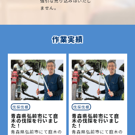
強引な売り込みはいたし
ません。
作業実績
伐採伐根
伐採伐根
青森県弘前市にて庭
青森県弘前市にて庭
木の伐採を行いまし
木の伐採を行いまし
た！
た！
青森県弘前市にて庭木の
青森県弘前市にて庭木の