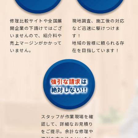
修理比較サイトや全国展
現地調査、施工後の対応
開企業の下請けではござ
など迅速に駆けつけま
いませんので、紹介料や
す！
売上マージンがかかって
地域の皆様に頼られる存
いません。
在を目指しています！
強引な請求
は
絶対しない!!
スタッフが作業現場を確
認して、詳細なお見積り
をご提示。余計な修理や