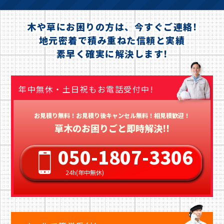
木や草にお困りの方は、今すぐご連絡!
地元密着で積み重ねた信頼と実績
素早く確実に解決します!
年中無休・土日祝もお電話受付中!
お見積り無料！お見積り後キャンセル無料！相見積歓迎！
草木のお困りごと即時解決!!
050-1807-3306
24h(年中無休)