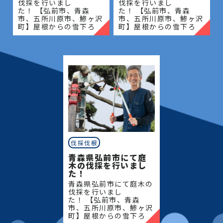
伐採を行いまし
伐採を行いまし
た！ 【弘前市、青森
た！ 【弘前市、青森
市、五所川原市、鯵ヶ沢
市、五所川原市、鯵ヶ沢
町】屋根からの雪下ろ
町】屋根からの雪下ろ
し・除雪・排雪などの作
し・除雪・排雪などの作
業もお任せください！地
業もお任せください！地
域密着で伐採・抜根・剪
域密着で伐採・抜根・剪
定・草刈りなどのお庭の
定・草刈りなどのお庭の
こと、造園・
こと、造園・
伐採伐根
青森県弘前市にて庭
木の伐採を行いまし
た！
青森県弘前市にて庭木の
伐採を行いまし
た！ 【弘前市、青森
市、五所川原市、鯵ヶ沢
町】屋根からの雪下ろ