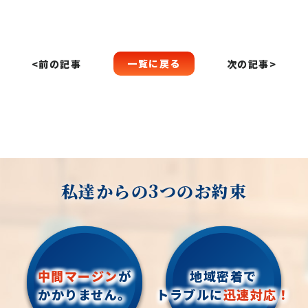
一覧に戻る
<前の記事
次の記事>
私達からの3つのお約束
中間マージン
が
地域密着で
かかりません。
トラブルに
迅速対応！