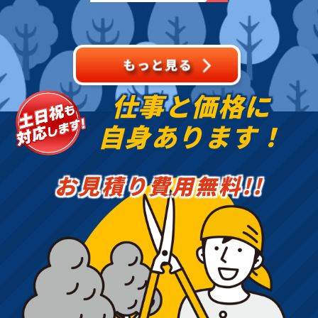
し・除雪・排雪などの作
業もお任せください！地
域密着で伐採・抜根・剪
定・草刈りなどのお庭の
こと、造園・
仕事と価格に
自身あります！
お見積り費用無料!!