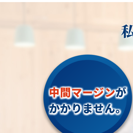
中間マージン
が
かかりません。