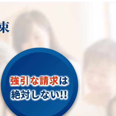
束
強引な請求
は
絶対しない!!