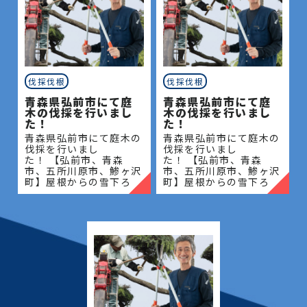
伐採伐根
伐採伐根
青森県弘前市にて庭
青森県弘前市にて庭
木の伐採を行いまし
木の伐採を行いまし
た！
た！
青森県弘前市にて庭木の
青森県弘前市にて庭木の
伐採を行いまし
伐採を行いまし
た！ 【弘前市、青森
た！ 【弘前市、青森
市、五所川原市、鯵ヶ沢
市、五所川原市、鯵ヶ沢
町】屋根からの雪下ろ
町】屋根からの雪下ろ
し・除雪・排雪などの作
し・除雪・排雪などの作
業もお任せください！地
業もお任せください！地
域密着で伐採・抜根・剪
域密着で伐採・抜根・剪
定・草刈りなどのお庭の
定・草刈りなどのお庭の
こと、造園・
こと、造園・