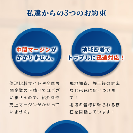
私達からの3つのお約束
中間マージン
が
地域密着で
かかりません。
トラブルに
迅速対応！
修理比較サイトや全国展
現地調査、施工後の対応
開企業の下請けではござ
など迅速に駆けつけま
いませんので、紹介料や
す！
売上マージンがかかって
地域の皆様に頼られる存
いません。
在を目指しています！