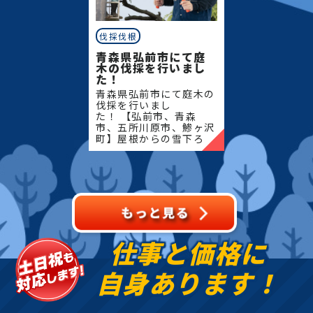
伐採伐根
青森県弘前市にて庭
木の伐採を行いまし
た！
青森県弘前市にて庭木の
伐採を行いまし
た！ 【弘前市、青森
市、五所川原市、鯵ヶ沢
町】屋根からの雪下ろ
し・除雪・排雪などの作
業もお任せください！地
域密着で伐採・抜根・剪
定・草刈りなどのお庭の
こと、造園・
仕事と価格に
自身あります！