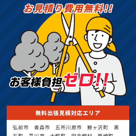
お見積り費用無料!!
無料出張見積対応エリア
弘前市 青森市 五所川原市 鯵ヶ沢町 黒
石町 平川市 大鰐町 田舎館村 藤崎町