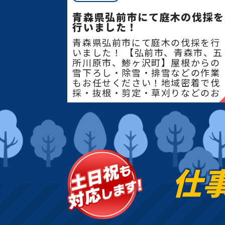
青森県弘前市にて庭木の伐採を
行いました！
青森県弘前市にて庭木の伐採を行
いました！ 【弘前市、青森市、五
所川原市、鯵ヶ沢町】屋根からの
雪下ろし・除雪・排雪などの作業
もお任せください！地域密着で伐
採・抜根・剪定・草刈りなどのお
庭のこと、造園・
仕