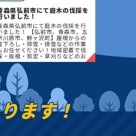
青森県弘前市にて庭木の伐採を
行いました！
青森県弘前市にて庭木の伐採を行
いました！ 【弘前市、青森市、五
所川原市、鯵ヶ沢町】屋根からの
雪下ろし・除雪・排雪などの作業
もお任せください！地域密着で伐
採・抜根・剪定・草刈りなどのお
庭のこと、造園・
あります！