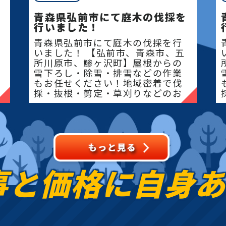
青森県弘前市にて庭木の伐採を
行いました！
青森県弘前市にて庭木の伐採を行
いました！ 【弘前市、青森市、五
所川原市、鯵ヶ沢町】屋根からの
雪下ろし・除雪・排雪などの作業
もお任せください！地域密着で伐
採・抜根・剪定・草刈りなどのお
庭のこと、造園・
事と価格に
自身