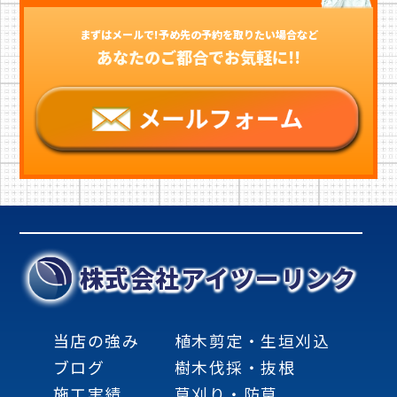
まずはメールで!予め先の予約を取りたい場合など
あなたのご都合でお気軽に!!
株式会社アイツーリンク
当店の強み
植木剪定・生垣刈込
ブログ
樹木伐採・抜根
施工実績
草刈り・防草