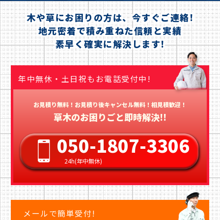
木や草にお困りの方は、今すぐご連絡!
地元密着で積み重ねた信頼と実績
素早く確実に解決します!
年中無休・土日祝もお電話受付中!
お見積り無料！お見積り後キャンセル無料！相見積歓迎！
草木のお困りごと即時解決!!
050-1807-3306
24h(年中無休)
メールで簡単受付!