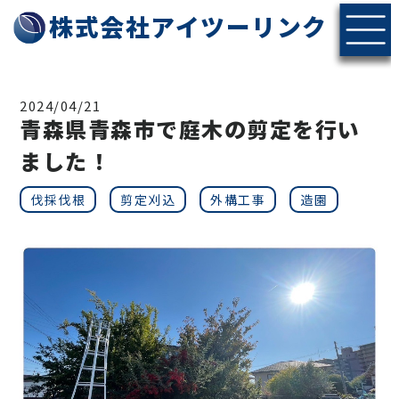
株式会社アイツーリンク
2024/04/21
青森県青森市で庭木の剪定を行い
ました！
伐採伐根
剪定刈込
外構工事
造園