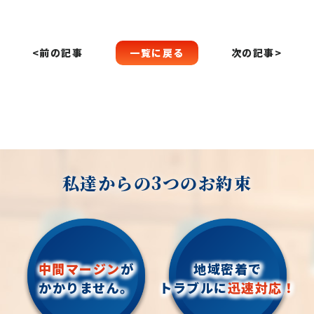
一覧に戻る
<前の記事
次の記事>
私達からの3つのお約束
中間マージン
が
地域密着で
かかりません。
トラブルに
迅速対応！