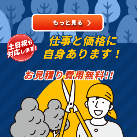
域密着で伐採・抜根・剪
定・草刈りなどのお庭の
こと、造園・
仕事と価格に
自身あります！
お見積り費用無料!!