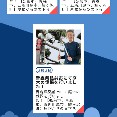
た！ 【弘前市、青森
た！ 【弘前市、青森
市、五所川原市、鯵ヶ沢
市、五所川原市、鯵ヶ沢
町】屋根からの雪下ろ
町】屋根からの雪下ろ
し・除雪・排雪などの作
し・除雪・排雪などの作
業もお任せください！地
業もお任せください！地
域密着で伐採・抜根・剪
域密着で伐採・抜根・剪
定・草刈りなどのお庭の
定・草刈りなどのお庭の
こと、造園・
こと、造園・
伐採伐根
青森県弘前市にて庭
木の伐採を行いまし
た！
青森県弘前市にて庭木の
伐採を行いまし
た！ 【弘前市、青森
市、五所川原市、鯵ヶ沢
町】屋根からの雪下ろ
し・除雪・排雪などの作
業もお任せください！地