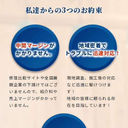
私達からの3つのお約束
中間マージン
が
地域密着で
かかりません。
トラブルに
迅速対応！
修理比較サイトや全国展
現地調査、施工後の対応
開企業の下請けではござ
など迅速に駆けつけま
いませんので、紹介料や
す！
売上マージンがかかって
地域の皆様に頼られる存
いません。
在を目指しています！