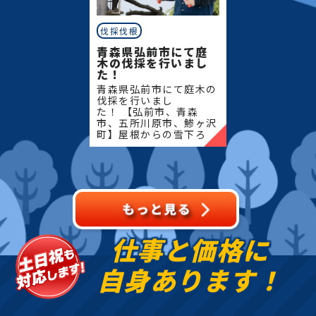
伐採伐根
青森県弘前市にて庭
木の伐採を行いまし
た！
青森県弘前市にて庭木の
伐採を行いまし
た！ 【弘前市、青森
市、五所川原市、鯵ヶ沢
町】屋根からの雪下ろ
し・除雪・排雪などの作
業もお任せください！地
域密着で伐採・抜根・剪
定・草刈りなどのお庭の
こと、造園・
仕事と価格に
自身あります！