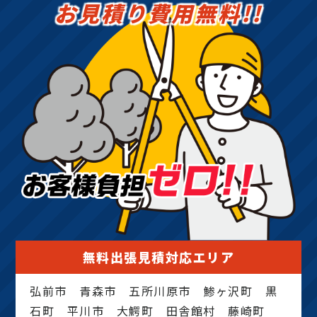
お見積り費用無料!!
無料出張見積対応エリア
弘前市 青森市 五所川原市 鯵ヶ沢町 黒
石町 平川市 大鰐町 田舎館村 藤崎町