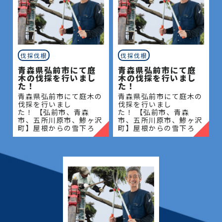
伐採伐根
伐採伐根
青森県弘前市にて庭
青森県弘前市にて庭
木の伐採を行いまし
木の伐採を行いまし
た！
た！
青森県弘前市にて庭木の
青森県弘前市にて庭木の
伐採を行いまし
伐採を行いまし
た！ 【弘前市、青森
た！ 【弘前市、青森
市、五所川原市、鯵ヶ沢
市、五所川原市、鯵ヶ沢
町】屋根からの雪下ろ
町】屋根からの雪下ろ
し・除雪・排雪などの作
し・除雪・排雪などの作
業もお任せください！地
業もお任せください！地
域密着で伐採・抜根・剪
域密着で伐採・抜根・剪
定・草刈りなどのお庭の
定・草刈りなどのお庭の
こと、造園・
こと、造園・