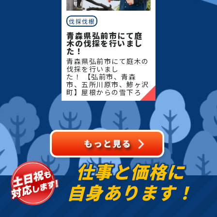
伐採伐根
青森県弘前市にて庭
木の伐採を行いまし
た！
青森県弘前市にて庭木の
伐採を行いまし
た！ 【弘前市、青森
市、五所川原市、鯵ヶ沢
町】屋根からの雪下ろ
し・除雪・排雪などの作
業もお任せください！地
域密着で伐採・抜根・剪
定・草刈りなどのお庭の
こと、造園・
仕事と価格に
自身あります！