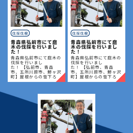
伐採伐根
伐採伐根
青森県弘前市にて庭
青森県弘前市にて庭
木の伐採を行いまし
木の伐採を行いまし
た！
た！
青森県弘前市にて庭木の
青森県弘前市にて庭木の
伐採を行いまし
伐採を行いまし
た！ 【弘前市、青森
た！ 【弘前市、青森
市、五所川原市、鯵ヶ沢
市、五所川原市、鯵ヶ沢
町】屋根からの雪下ろ
町】屋根からの雪下ろ
し・除雪・排雪などの作
し・除雪・排雪などの作
業もお任せください！地
業もお任せください！地
域密着で伐採・抜根・剪
域密着で伐採・抜根・剪
定・草刈りなどのお庭の
定・草刈りなどのお庭の
こと、造園・
こと、造園・