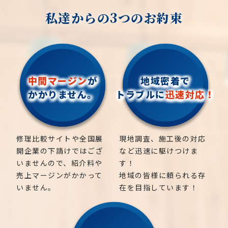
私達からの3つのお約束
中間マージン
が
地域密着で
かかりません。
トラブルに
迅速対応！
修理比較サイトや全国展
現地調査、施工後の対応
開企業の下請けではござ
など迅速に駆けつけま
いませんので、紹介料や
す！
売上マージンがかかって
地域の皆様に頼られる存
いません。
在を目指しています！