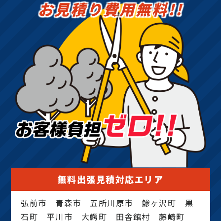
お見積り費用無料!!
無料出張見積対応エリア
弘前市 青森市 五所川原市 鯵ヶ沢町 黒
石町 平川市 大鰐町 田舎館村 藤崎町