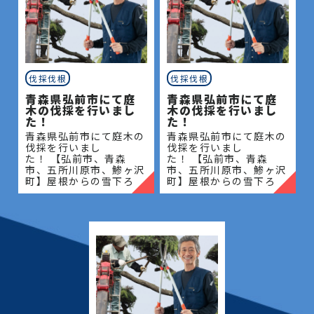
伐採伐根
伐採伐根
青森県弘前市にて庭
青森県弘前市にて庭
木の伐採を行いまし
木の伐採を行いまし
た！
た！
青森県弘前市にて庭木の
青森県弘前市にて庭木の
伐採を行いまし
伐採を行いまし
た！ 【弘前市、青森
た！ 【弘前市、青森
市、五所川原市、鯵ヶ沢
市、五所川原市、鯵ヶ沢
町】屋根からの雪下ろ
町】屋根からの雪下ろ
し・除雪・排雪などの作
し・除雪・排雪などの作
業もお任せください！地
業もお任せください！地
域密着で伐採・抜根・剪
域密着で伐採・抜根・剪
定・草刈りなどのお庭の
定・草刈りなどのお庭の
こと、造園・
こと、造園・