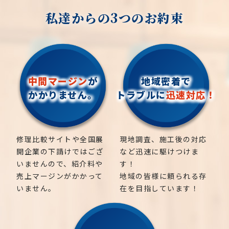
私達からの3つのお約束
中間マージン
が
地域密着で
かかりません。
トラブルに
迅速対応！
修理比較サイトや全国展
現地調査、施工後の対応
開企業の下請けではござ
など迅速に駆けつけま
いませんので、紹介料や
す！
売上マージンがかかって
地域の皆様に頼られる存
いません。
在を目指しています！