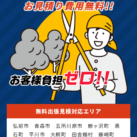
お見積り費用無料!!
無料出張見積対応エリア
弘前市 青森市 五所川原市 鯵ヶ沢町 黒
石町 平川市 大鰐町 田舎館村 藤崎町