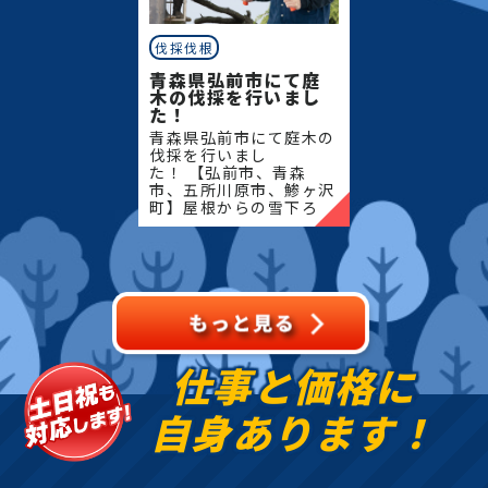
伐採伐根
青森県弘前市にて庭
木の伐採を行いまし
た！
青森県弘前市にて庭木の
伐採を行いまし
た！ 【弘前市、青森
市、五所川原市、鯵ヶ沢
町】屋根からの雪下ろ
し・除雪・排雪などの作
業もお任せください！地
域密着で伐採・抜根・剪
定・草刈りなどのお庭の
こと、造園・
仕事と価格に
自身あります！