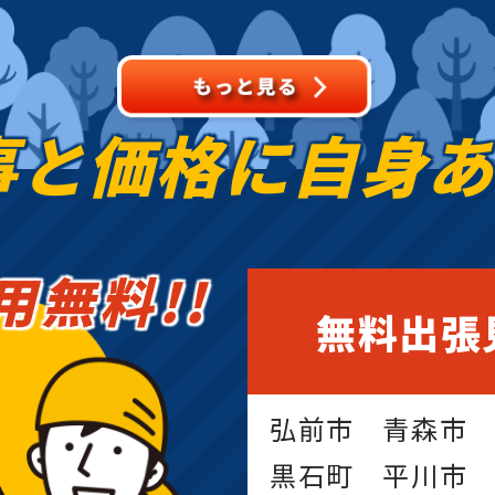
事と価格に
自身
用無料!!
無料出張
弘前市 青森市
黒石町 平川市