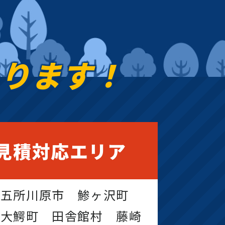
あります！
見積対応エリア
 五所川原市 鯵ヶ沢町
 大鰐町 田舎館村 藤崎