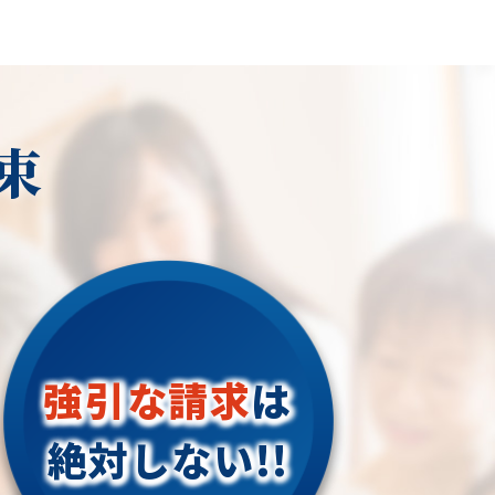
束
強引な請求
は
絶対しない!!