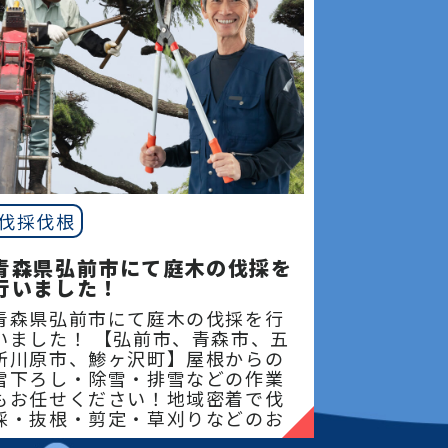
伐採伐根
青森県弘前市にて庭木の伐採を
行いました！
青森県弘前市にて庭木の伐採を行
いました！ 【弘前市、青森市、五
所川原市、鯵ヶ沢町】屋根からの
雪下ろし・除雪・排雪などの作業
もお任せください！地域密着で伐
採・抜根・剪定・草刈りなどのお
庭のこと、造園・