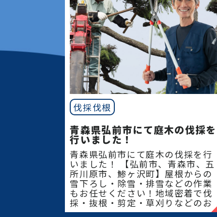
伐採伐根
青森県弘前市にて庭木の伐採を
行いました！
青森県弘前市にて庭木の伐採を行
いました！ 【弘前市、青森市、五
所川原市、鯵ヶ沢町】屋根からの
雪下ろし・除雪・排雪などの作業
もお任せください！地域密着で伐
採・抜根・剪定・草刈りなどのお
庭のこと、造園・