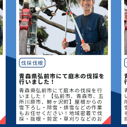
伐採伐根
青森県弘前市にて庭木の伐採を
行いました！
青森県弘前市にて庭木の伐採を行
いました！ 【弘前市、青森市、五
所川原市、鯵ヶ沢町】屋根からの
雪下ろし・除雪・排雪などの作業
もお任せください！地域密着で伐
採・抜根・剪定・草刈りなどのお
庭のこと、造園・