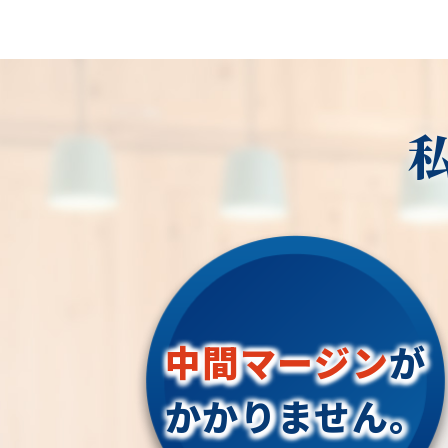
中間マージン
が
かかりません。