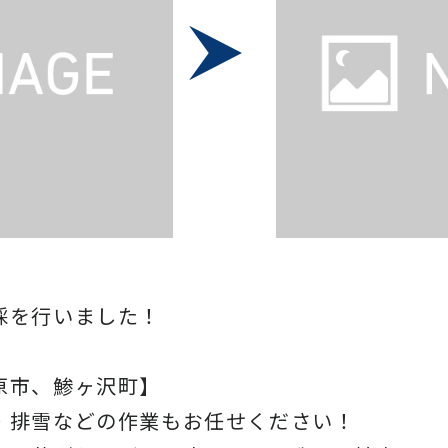
採を行いました！
原市、鯵ヶ沢町】
・排雪などの作業もお任せください！