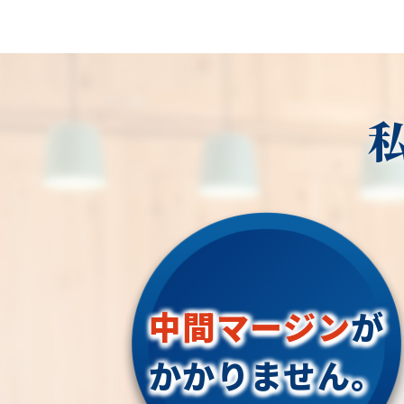
中間マージン
が
かかりません。