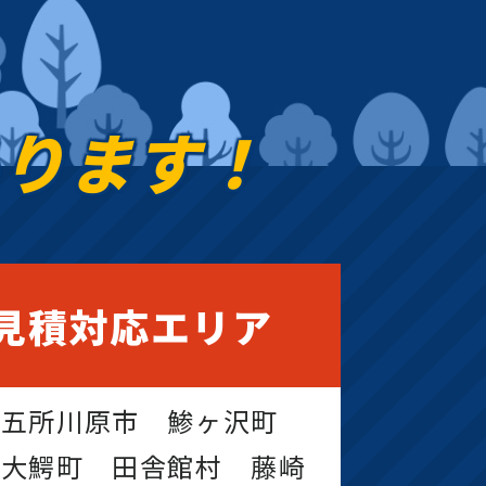
あります！
見積対応エリア
 五所川原市 鯵ヶ沢町
 大鰐町 田舎館村 藤崎