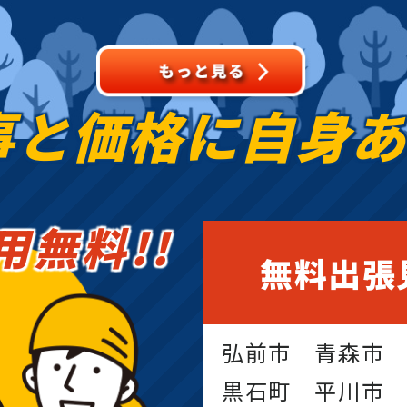
事と価格に
自身
用無料!!
無料出張
弘前市 青森市
黒石町 平川市