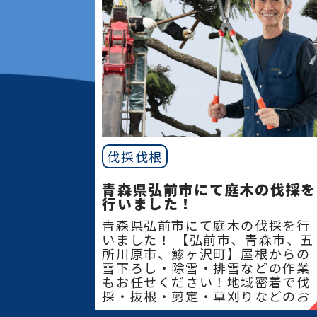
伐採伐根
青森県弘前市にて庭木の伐採を
行いました！
青森県弘前市にて庭木の伐採を行
いました！ 【弘前市、青森市、五
所川原市、鯵ヶ沢町】屋根からの
雪下ろし・除雪・排雪などの作業
もお任せください！地域密着で伐
採・抜根・剪定・草刈りなどのお
庭のこと、造園・