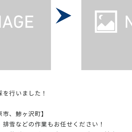
採を行いました！
原市、鯵ヶ沢町】
・排雪などの作業もお任せください！