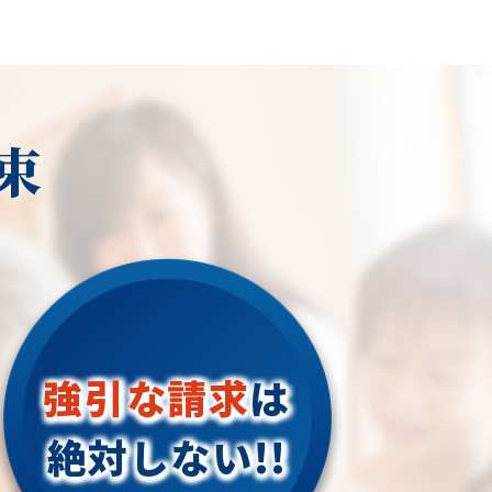
束
強引な請求
は
絶対しない!!