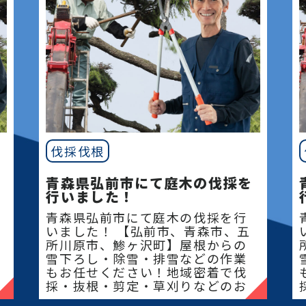
伐採伐根
青森県弘前市にて庭木の伐採を
行いました！
青森県弘前市にて庭木の伐採を行
いました！ 【弘前市、青森市、五
所川原市、鯵ヶ沢町】屋根からの
雪下ろし・除雪・排雪などの作業
もお任せください！地域密着で伐
採・抜根・剪定・草刈りなどのお
庭のこと、造園・