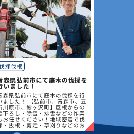
伐採伐根
青森県弘前市にて庭木の伐採を
行いました！
青森県弘前市にて庭木の伐採を行
いました！ 【弘前市、青森市、五
所川原市、鯵ヶ沢町】屋根からの
雪下ろし・除雪・排雪などの作業
もお任せください！地域密着で伐
採・抜根・剪定・草刈りなどのお
庭のこと、造園・