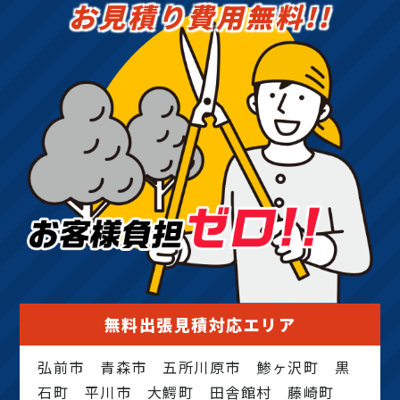
お見積り費用無料!!
無料出張見積対応エリア
弘前市 青森市 五所川原市 鯵ヶ沢町 黒
石町 平川市 大鰐町 田舎館村 藤崎町