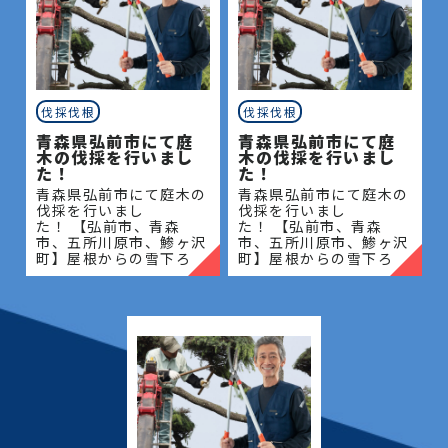
伐採伐根
伐採伐根
青森県弘前市にて庭
青森県弘前市にて庭
木の伐採を行いまし
木の伐採を行いまし
た！
た！
青森県弘前市にて庭木の
青森県弘前市にて庭木の
伐採を行いまし
伐採を行いまし
た！ 【弘前市、青森
た！ 【弘前市、青森
市、五所川原市、鯵ヶ沢
市、五所川原市、鯵ヶ沢
町】屋根からの雪下ろ
町】屋根からの雪下ろ
し・除雪・排雪などの作
し・除雪・排雪などの作
業もお任せください！地
業もお任せください！地
域密着で伐採・抜根・剪
域密着で伐採・抜根・剪
定・草刈りなどのお庭の
定・草刈りなどのお庭の
こと、造園・
こと、造園・