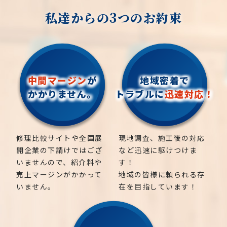
私達からの3つのお約束
中間マージン
が
地域密着で
かかりません。
トラブルに
迅速対応！
修理比較サイトや全国展
現地調査、施工後の対応
開企業の下請けではござ
など迅速に駆けつけま
いませんので、紹介料や
す！
売上マージンがかかって
地域の皆様に頼られる存
いません。
在を目指しています！