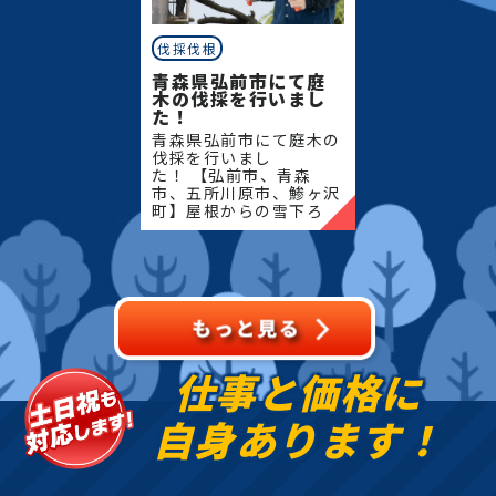
伐採伐根
青森県弘前市にて庭
木の伐採を行いまし
た！
青森県弘前市にて庭木の
伐採を行いまし
た！ 【弘前市、青森
市、五所川原市、鯵ヶ沢
町】屋根からの雪下ろ
し・除雪・排雪などの作
業もお任せください！地
域密着で伐採・抜根・剪
定・草刈りなどのお庭の
こと、造園・
仕事と価格に
自身あります！