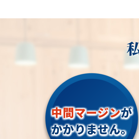
中間マージン
が
かかりません。