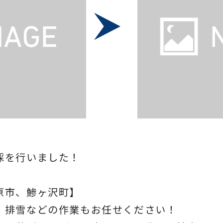
採を行いました！
原市、鯵ヶ沢町】
・排雪などの作業もお任せください！