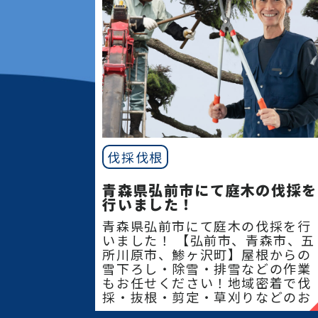
伐採伐根
青森県弘前市にて庭木の伐採を
行いました！
青森県弘前市にて庭木の伐採を行
いました！ 【弘前市、青森市、五
所川原市、鯵ヶ沢町】屋根からの
雪下ろし・除雪・排雪などの作業
もお任せください！地域密着で伐
採・抜根・剪定・草刈りなどのお
庭のこと、造園・