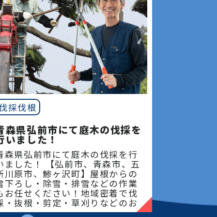
伐採伐根
青森県弘前市にて庭木の伐採を
行いました！
青森県弘前市にて庭木の伐採を行
いました！ 【弘前市、青森市、五
所川原市、鯵ヶ沢町】屋根からの
雪下ろし・除雪・排雪などの作業
もお任せください！地域密着で伐
採・抜根・剪定・草刈りなどのお
庭のこと、造園・