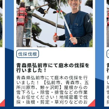
伐採伐根
青森県弘前市にて庭木の伐採を
行いました！
青森県弘前市にて庭木の伐採を行
いました！ 【弘前市、青森市、五
所川原市、鯵ヶ沢町】屋根からの
雪下ろし・除雪・排雪などの作業
もお任せください！地域密着で伐
採・抜根・剪定・草刈りなどのお
庭のこと、造園・