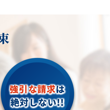
束
強引な請求
は
絶対しない!!