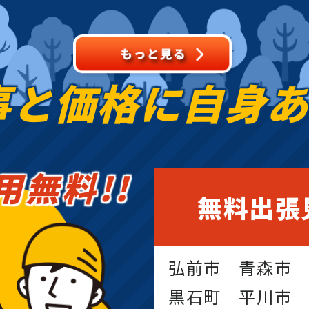
事と価格に
自身
用無料!!
無料出張
弘前市 青森市
黒石町 平川市