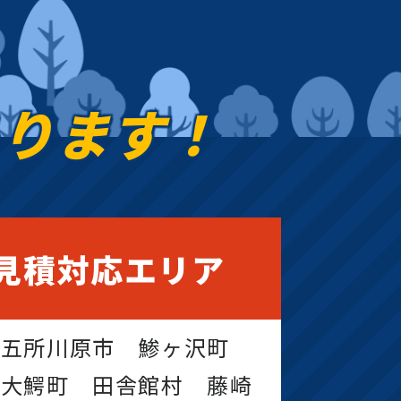
あります！
見積対応エリア
 五所川原市 鯵ヶ沢町
 大鰐町 田舎館村 藤崎