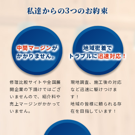
私達からの3つのお約束
中間マージン
が
地域密着で
かかりません。
トラブルに
迅速対応！
修理比較サイトや全国展
現地調査、施工後の対応
開企業の下請けではござ
など迅速に駆けつけま
いませんので、紹介料や
す！
売上マージンがかかって
地域の皆様に頼られる存
いません。
在を目指しています！