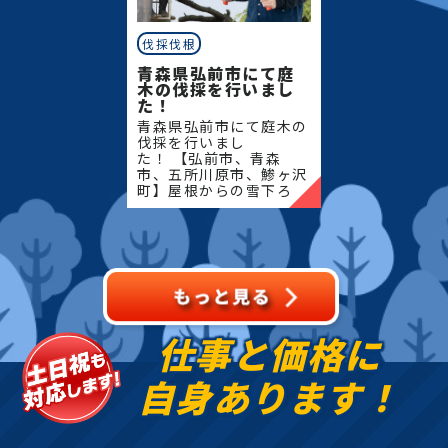
伐採伐根
青森県弘前市にて庭
木の伐採を行いまし
た！
青森県弘前市にて庭木の
伐採を行いまし
た！ 【弘前市、青森
市、五所川原市、鯵ヶ沢
町】屋根からの雪下ろ
し・除雪・排雪などの作
業もお任せください！地
域密着で伐採・抜根・剪
定・草刈りなどのお庭の
こと、造園・
仕事と価格に
自身あります！