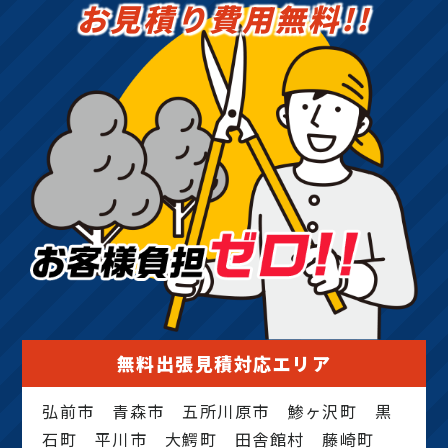
お見積り費用無料!!
無料出張見積対応エリア
弘前市 青森市 五所川原市 鯵ヶ沢町 黒
石町 平川市 大鰐町 田舎館村 藤崎町