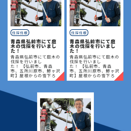
伐採伐根
伐採伐根
青森県弘前市にて庭
青森県弘前市にて庭
木の伐採を行いまし
木の伐採を行いまし
た！
た！
青森県弘前市にて庭木の
青森県弘前市にて庭木の
伐採を行いまし
伐採を行いまし
た！ 【弘前市、青森
た！ 【弘前市、青森
市、五所川原市、鯵ヶ沢
市、五所川原市、鯵ヶ沢
町】屋根からの雪下ろ
町】屋根からの雪下ろ
し・除雪・排雪などの作
し・除雪・排雪などの作
業もお任せください！地
業もお任せください！地
域密着で伐採・抜根・剪
域密着で伐採・抜根・剪
定・草刈りなどのお庭の
定・草刈りなどのお庭の
こと、造園・
こと、造園・