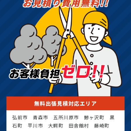
お見積り費用無料!!
無料出張見積対応エリア
弘前市 青森市 五所川原市 鯵ヶ沢町 黒
石町 平川市 大鰐町 田舎館村 藤崎町