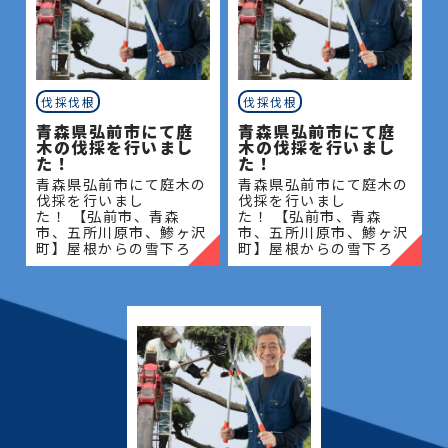
伐採伐根
伐採伐根
青森県弘前市にて庭
青森県弘前市にて庭
木の伐採を行いまし
木の伐採を行いまし
た！
た！
青森県弘前市にて庭木の
青森県弘前市にて庭木の
伐採を行いまし
伐採を行いまし
た！ 【弘前市、青森
た！ 【弘前市、青森
市、五所川原市、鯵ヶ沢
市、五所川原市、鯵ヶ沢
町】屋根からの雪下ろ
町】屋根からの雪下ろ
し・除雪・排雪などの作
し・除雪・排雪などの作
業もお任せください！地
業もお任せください！地
域密着で伐採・抜根・剪
域密着で伐採・抜根・剪
定・草刈りなどのお庭の
定・草刈りなどのお庭の
こと、造園・
こと、造園・