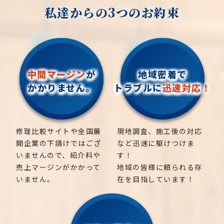
私達からの3つのお約束
中間マージン
が
地域密着で
かかりません。
トラブルに
迅速対応！
修理比較サイトや全国展
現地調査、施工後の対応
開企業の下請けではござ
など迅速に駆けつけま
いませんので、紹介料や
す！
売上マージンがかかって
地域の皆様に頼られる存
いません。
在を目指しています！