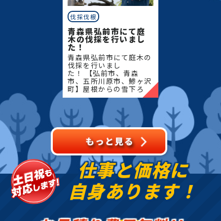
伐採伐根
青森県弘前市にて庭
木の伐採を行いまし
た！
青森県弘前市にて庭木の
伐採を行いまし
た！ 【弘前市、青森
市、五所川原市、鯵ヶ沢
町】屋根からの雪下ろ
し・除雪・排雪などの作
業もお任せください！地
域密着で伐採・抜根・剪
定・草刈りなどのお庭の
こと、造園・
仕事と価格に
自身あります！