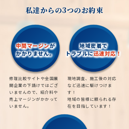
私達からの3つのお約束
中間マージン
が
地域密着で
かかりません。
トラブルに
迅速対応！
修理比較サイトや全国展
現地調査、施工後の対応
開企業の下請けではござ
など迅速に駆けつけま
いませんので、紹介料や
す！
売上マージンがかかって
地域の皆様に頼られる存
いません。
在を目指しています！