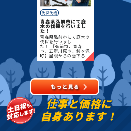
伐採伐根
青森県弘前市にて庭
木の伐採を行いまし
た！
青森県弘前市にて庭木の
伐採を行いまし
た！ 【弘前市、青森
市、五所川原市、鯵ヶ沢
町】屋根からの雪下ろ
し・除雪・排雪などの作
業もお任せください！地
域密着で伐採・抜根・剪
定・草刈りなどのお庭の
こと、造園・
仕事と価格に
自身あります！