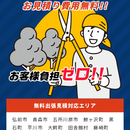
お見積り費用無料!!
無料出張見積対応エリア
弘前市 青森市 五所川原市 鯵ヶ沢町 黒
石町 平川市 大鰐町 田舎館村 藤崎町