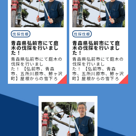
伐採伐根
伐採伐根
青森県弘前市にて庭
青森県弘前市にて庭
木の伐採を行いまし
木の伐採を行いまし
た！
た！
青森県弘前市にて庭木の
青森県弘前市にて庭木の
伐採を行いまし
伐採を行いまし
た！ 【弘前市、青森
た！ 【弘前市、青森
市、五所川原市、鯵ヶ沢
市、五所川原市、鯵ヶ沢
町】屋根からの雪下ろ
町】屋根からの雪下ろ
し・除雪・排雪などの作
し・除雪・排雪などの作
業もお任せください！地
業もお任せください！地
域密着で伐採・抜根・剪
域密着で伐採・抜根・剪
定・草刈りなどのお庭の
定・草刈りなどのお庭の
こと、造園・
こと、造園・