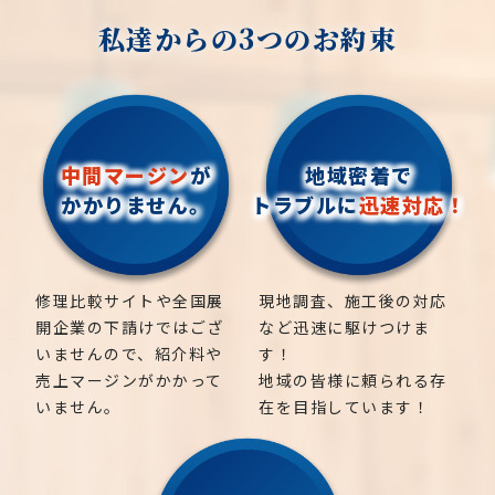
私達からの3つのお約束
中間マージン
が
地域密着で
かかりません。
トラブルに
迅速対応！
修理比較サイトや全国展
現地調査、施工後の対応
開企業の下請けではござ
など迅速に駆けつけま
いませんので、紹介料や
す！
売上マージンがかかって
地域の皆様に頼られる存
いません。
在を目指しています！