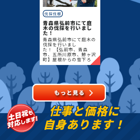
伐採伐根
青森県弘前市にて庭
木の伐採を行いまし
た！
青森県弘前市にて庭木の
伐採を行いまし
た！ 【弘前市、青森
市、五所川原市、鯵ヶ沢
町】屋根からの雪下ろ
し・除雪・排雪などの作
業もお任せください！地
域密着で伐採・抜根・剪
定・草刈りなどのお庭の
こと、造園・
仕事と価格に
自身あります！