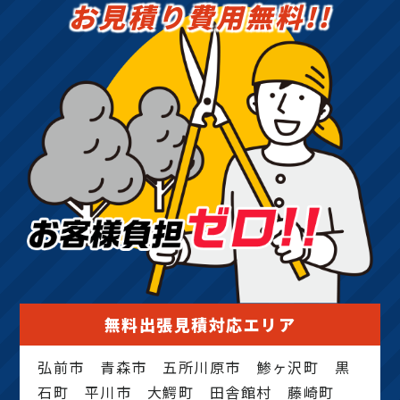
お見積り費用無料!!
無料出張見積対応エリア
弘前市 青森市 五所川原市 鯵ヶ沢町 黒
石町 平川市 大鰐町 田舎館村 藤崎町