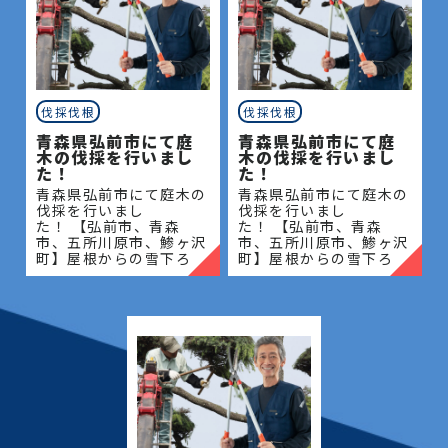
伐採伐根
伐採伐根
青森県弘前市にて庭
青森県弘前市にて庭
木の伐採を行いまし
木の伐採を行いまし
た！
た！
青森県弘前市にて庭木の
青森県弘前市にて庭木の
伐採を行いまし
伐採を行いまし
た！ 【弘前市、青森
た！ 【弘前市、青森
市、五所川原市、鯵ヶ沢
市、五所川原市、鯵ヶ沢
町】屋根からの雪下ろ
町】屋根からの雪下ろ
し・除雪・排雪などの作
し・除雪・排雪などの作
業もお任せください！地
業もお任せください！地
域密着で伐採・抜根・剪
域密着で伐採・抜根・剪
定・草刈りなどのお庭の
定・草刈りなどのお庭の
こと、造園・
こと、造園・