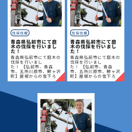
伐採伐根
伐採伐根
青森県弘前市にて庭
青森県弘前市にて庭
木の伐採を行いまし
木の伐採を行いまし
た！
た！
青森県弘前市にて庭木の
青森県弘前市にて庭木の
伐採を行いまし
伐採を行いまし
た！ 【弘前市、青森
た！ 【弘前市、青森
市、五所川原市、鯵ヶ沢
市、五所川原市、鯵ヶ沢
町】屋根からの雪下ろ
町】屋根からの雪下ろ
し・除雪・排雪などの作
し・除雪・排雪などの作
業もお任せください！地
業もお任せください！地
域密着で伐採・抜根・剪
域密着で伐採・抜根・剪
定・草刈りなどのお庭の
定・草刈りなどのお庭の
こと、造園・
こと、造園・