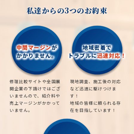
私達からの3つのお約束
中間マージン
が
地域密着で
かかりません。
トラブルに
迅速対応！
修理比較サイトや全国展
現地調査、施工後の対応
開企業の下請けではござ
など迅速に駆けつけま
いませんので、紹介料や
す！
売上マージンがかかって
地域の皆様に頼られる存
いません。
在を目指しています！