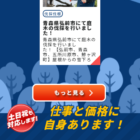
伐採伐根
青森県弘前市にて庭
木の伐採を行いまし
た！
青森県弘前市にて庭木の
伐採を行いまし
た！ 【弘前市、青森
市、五所川原市、鯵ヶ沢
町】屋根からの雪下ろ
し・除雪・排雪などの作
業もお任せください！地
域密着で伐採・抜根・剪
定・草刈りなどのお庭の
こと、造園・
仕事と価格に
自身あります！