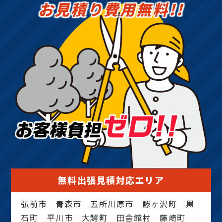
お見積り費用無料!!
無料出張見積対応エリア
弘前市 青森市 五所川原市 鯵ヶ沢町 黒
石町 平川市 大鰐町 田舎館村 藤崎町