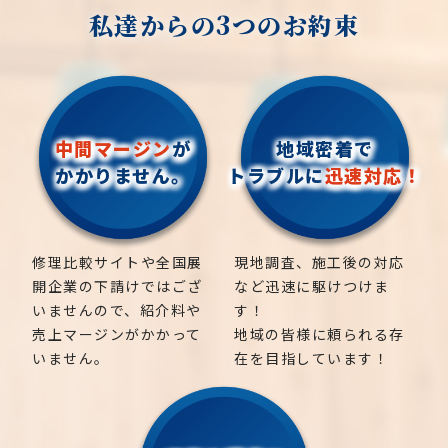
私達からの3つのお約束
中間マージン
が
地域密着で
かかりません。
トラブルに
迅速対応！
修理比較サイトや全国展
現地調査、施工後の対応
開企業の下請けではござ
など迅速に駆けつけま
いませんので、紹介料や
す！
売上マージンがかかって
地域の皆様に頼られる存
いません。
在を目指しています！