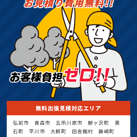
お見積り費用無料!!
無料出張見積対応エリア
弘前市 青森市 五所川原市 鯵ヶ沢町 黒
石町 平川市 大鰐町 田舎館村 藤崎町