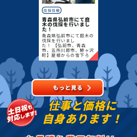
伐採伐根
青森県弘前市にて庭
木の伐採を行いまし
た！
青森県弘前市にて庭木の
伐採を行いまし
た！ 【弘前市、青森
市、五所川原市、鯵ヶ沢
町】屋根からの雪下ろ
し・除雪・排雪などの作
業もお任せください！地
域密着で伐採・抜根・剪
定・草刈りなどのお庭の
こと、造園・
仕事と価格に
自身あります！