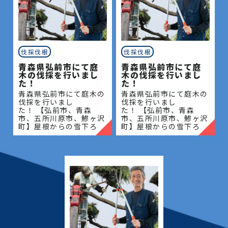
伐採伐根
伐採伐根
青森県弘前市にて庭
青森県弘前市にて庭
木の伐採を行いまし
木の伐採を行いまし
た！
た！
青森県弘前市にて庭木の
青森県弘前市にて庭木の
伐採を行いまし
伐採を行いまし
た！ 【弘前市、青森
た！ 【弘前市、青森
市、五所川原市、鯵ヶ沢
市、五所川原市、鯵ヶ沢
町】屋根からの雪下ろ
町】屋根からの雪下ろ
し・除雪・排雪などの作
し・除雪・排雪などの作
業もお任せください！地
業もお任せください！地
域密着で伐採・抜根・剪
域密着で伐採・抜根・剪
定・草刈りなどのお庭の
定・草刈りなどのお庭の
こと、造園・
こと、造園・