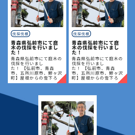
伐採伐根
伐採伐根
青森県弘前市にて庭
青森県弘前市にて庭
木の伐採を行いまし
木の伐採を行いまし
た！
た！
青森県弘前市にて庭木の
青森県弘前市にて庭木の
伐採を行いまし
伐採を行いまし
た！ 【弘前市、青森
た！ 【弘前市、青森
市、五所川原市、鯵ヶ沢
市、五所川原市、鯵ヶ沢
町】屋根からの雪下ろ
町】屋根からの雪下ろ
し・除雪・排雪などの作
し・除雪・排雪などの作
業もお任せください！地
業もお任せください！地
域密着で伐採・抜根・剪
域密着で伐採・抜根・剪
定・草刈りなどのお庭の
定・草刈りなどのお庭の
こと、造園・
こと、造園・