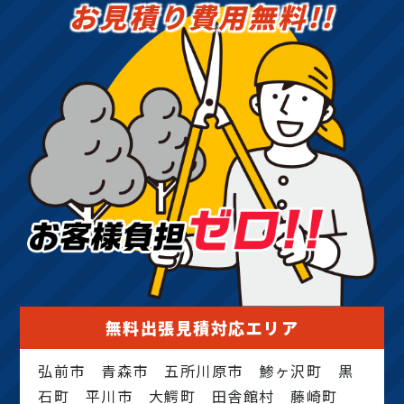
お見積り費用無料!!
無料出張見積対応エリア
弘前市 青森市 五所川原市 鯵ヶ沢町 黒
石町 平川市 大鰐町 田舎館村 藤崎町