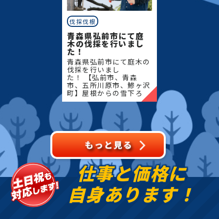
伐採伐根
青森県弘前市にて庭
木の伐採を行いまし
た！
青森県弘前市にて庭木の
伐採を行いまし
た！ 【弘前市、青森
市、五所川原市、鯵ヶ沢
町】屋根からの雪下ろ
し・除雪・排雪などの作
業もお任せください！地
域密着で伐採・抜根・剪
定・草刈りなどのお庭の
こと、造園・
仕事と価格に
自身あります！