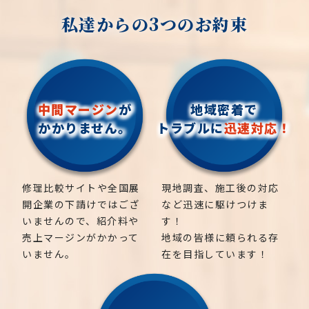
私達からの3つのお約束
中間マージン
が
地域密着で
かかりません。
トラブルに
迅速対応！
修理比較サイトや全国展
現地調査、施工後の対応
開企業の下請けではござ
など迅速に駆けつけま
いませんので、紹介料や
す！
売上マージンがかかって
地域の皆様に頼られる存
いません。
在を目指しています！