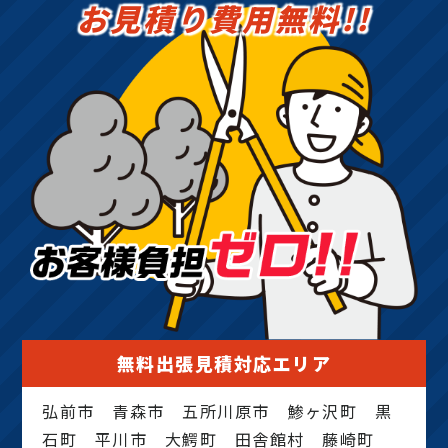
お見積り費用無料!!
無料出張見積対応エリア
弘前市 青森市 五所川原市 鯵ヶ沢町 黒
石町 平川市 大鰐町 田舎館村 藤崎町