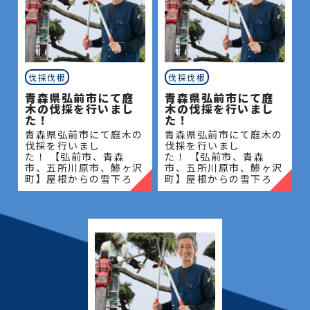
伐採伐根
伐採伐根
青森県弘前市にて庭
青森県弘前市にて庭
木の伐採を行いまし
木の伐採を行いまし
た！
た！
青森県弘前市にて庭木の
青森県弘前市にて庭木の
伐採を行いまし
伐採を行いまし
た！ 【弘前市、青森
た！ 【弘前市、青森
市、五所川原市、鯵ヶ沢
市、五所川原市、鯵ヶ沢
町】屋根からの雪下ろ
町】屋根からの雪下ろ
し・除雪・排雪などの作
し・除雪・排雪などの作
業もお任せください！地
業もお任せください！地
域密着で伐採・抜根・剪
域密着で伐採・抜根・剪
定・草刈りなどのお庭の
定・草刈りなどのお庭の
こと、造園・
こと、造園・