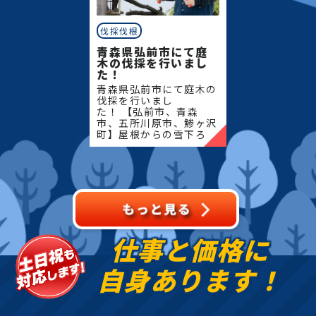
伐採伐根
青森県弘前市にて庭
木の伐採を行いまし
た！
青森県弘前市にて庭木の
伐採を行いまし
た！ 【弘前市、青森
市、五所川原市、鯵ヶ沢
町】屋根からの雪下ろ
し・除雪・排雪などの作
業もお任せください！地
域密着で伐採・抜根・剪
定・草刈りなどのお庭の
こと、造園・
仕事と価格に
自身あります！