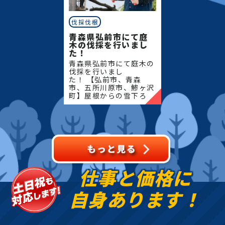
伐採伐根
青森県弘前市にて庭
木の伐採を行いまし
た！
青森県弘前市にて庭木の
伐採を行いまし
た！ 【弘前市、青森
市、五所川原市、鯵ヶ沢
町】屋根からの雪下ろ
し・除雪・排雪などの作
業もお任せください！地
域密着で伐採・抜根・剪
定・草刈りなどのお庭の
こと、造園・
仕事と価格に
自身あります！