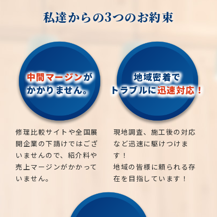
私達からの3つのお約束
中間マージン
が
地域密着で
かかりません。
トラブルに
迅速対応！
修理比較サイトや全国展
現地調査、施工後の対応
開企業の下請けではござ
など迅速に駆けつけま
いませんので、紹介料や
す！
売上マージンがかかって
地域の皆様に頼られる存
いません。
在を目指しています！