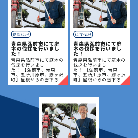
伐採伐根
伐採伐根
青森県弘前市にて庭
青森県弘前市にて庭
木の伐採を行いまし
木の伐採を行いまし
た！
た！
青森県弘前市にて庭木の
青森県弘前市にて庭木の
伐採を行いまし
伐採を行いまし
た！ 【弘前市、青森
た！ 【弘前市、青森
市、五所川原市、鯵ヶ沢
市、五所川原市、鯵ヶ沢
町】屋根からの雪下ろ
町】屋根からの雪下ろ
し・除雪・排雪などの作
し・除雪・排雪などの作
業もお任せください！地
業もお任せください！地
域密着で伐採・抜根・剪
域密着で伐採・抜根・剪
定・草刈りなどのお庭の
定・草刈りなどのお庭の
こと、造園・
こと、造園・