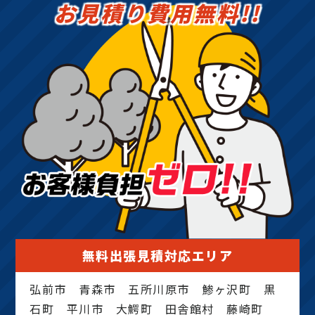
お見積り費用無料!!
無料出張見積対応エリア
弘前市 青森市 五所川原市 鯵ヶ沢町 黒
石町 平川市 大鰐町 田舎館村 藤崎町