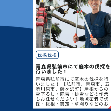
伐採伐根
青森県弘前市にて庭木の伐採を
行いました！
青森県弘前市にて庭木の伐採を行
いました！ 【弘前市、青森市、五
所川原市、鯵ヶ沢町】屋根からの
雪下ろし・除雪・排雪などの作業
もお任せください！地域密着で伐
採・抜根・剪定・草刈りなどのお
庭のこと、造園・