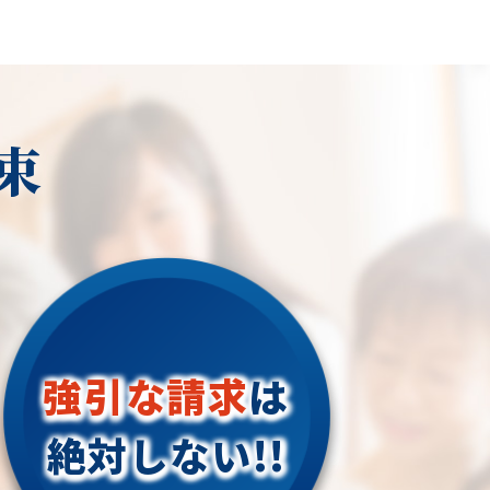
束
強引な請求
は
絶対しない!!