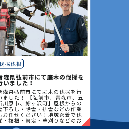
伐採伐根
青森県弘前市にて庭木の伐採を
行いました！
青森県弘前市にて庭木の伐採を行
いました！ 【弘前市、青森市、五
所川原市、鯵ヶ沢町】屋根からの
雪下ろし・除雪・排雪などの作業
もお任せください！地域密着で伐
採・抜根・剪定・草刈りなどのお
庭のこと、造園・