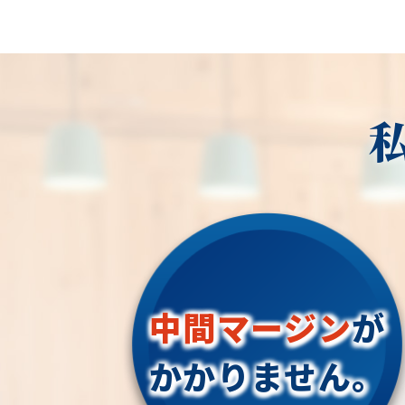
中間マージン
が
かかりません。