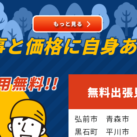
事と価格に
自身
用無料!!
無料出張
弘前市 青森市
黒石町 平川市