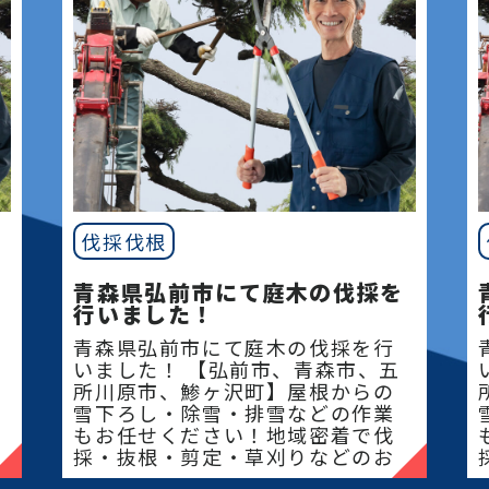
伐採伐根
青森県弘前市にて庭木の伐採を
行いました！
青森県弘前市にて庭木の伐採を行
いました！ 【弘前市、青森市、五
所川原市、鯵ヶ沢町】屋根からの
雪下ろし・除雪・排雪などの作業
もお任せください！地域密着で伐
採・抜根・剪定・草刈りなどのお
庭のこと、造園・