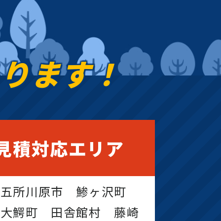
あります！
見積対応エリア
 五所川原市 鯵ヶ沢町
 大鰐町 田舎館村 藤崎